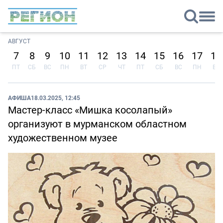
АВГУСТ
7
8
9
10
11
12
13
14
15
16
17
18
ПТ
СБ
ВС
ПН
ВТ
СР
ЧТ
ПТ
СБ
ВС
ПН
ВТ
АФИША
18.03.2025, 12:45
Мастер-класс «Мишка косолапый»
организуют в мурманском областном
художественном музее