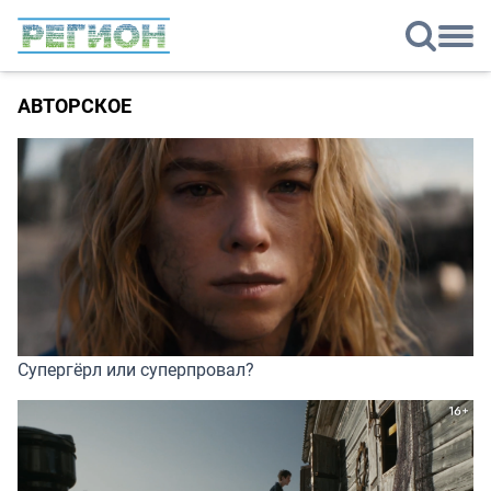
АВТОРСКОЕ
Супергёрл или суперпровал?