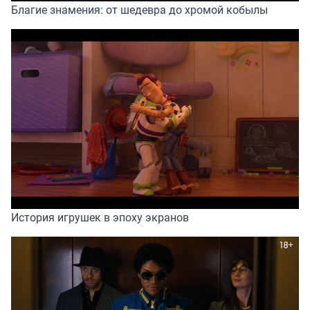
Благие знамения: от шедевра до хромой кобылы
История игрушек в эпоху экранов