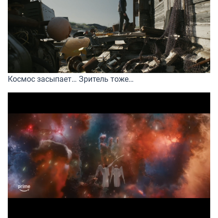
Космос засыпает… Зритель тоже…