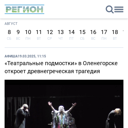
АВГУСТ
8
9
10
11
12
13
14
15
16
17
18
1
СБ
ВС
ПН
ВТ
СР
ЧТ
ПТ
СБ
ВС
ПН
ВТ
СР
АФИША
19.03.2025, 11:15
«Театральные подмостки» в Оленегорске
откроет древнегреческая трагедия