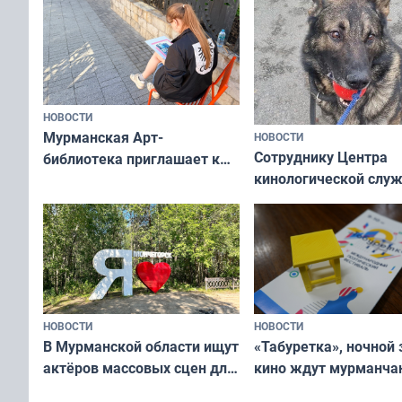
НОВОСТИ
Мурманская Арт-
НОВОСТИ
Сотруднику Центра
библиотека приглашает к
кинологической слу
сотрудничеству художников
ищут новый дом
и фотографов
НОВОСТИ
НОВОСТИ
В Мурманской области ищут
«Табуретка», ночной 
актёров массовых сцен для
кино ждут мурманчан
съёмок в
выходные