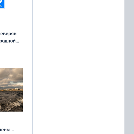
северян
 родной
екта
»
влены