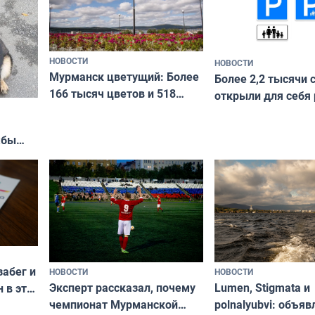
НОВОСТИ
НОВОСТИ
Мурманск цветущий: Более
Более 2,2 тысячи 
166 тысяч цветов и 518
открыли для себя
вазонов
край в рамках про
«Туризм для своих
жбы
забег и
НОВОСТИ
НОВОСТИ
Эксперт рассказал, почему
Lumen, Stigmata и
 в эти
чемпионат Мурманской
polnalyubvi: объя