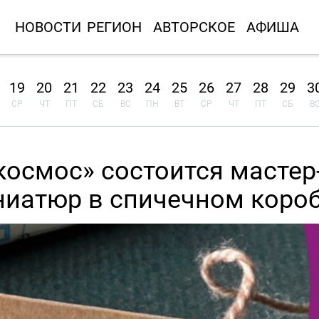
НОВОСТИ
РЕГИОН
АВТОРСКОЕ
АФИША
19
20
21
22
23
24
25
26
27
28
29
3
СР
ЧТ
ПТ
СБ
ВС
ПН
ВТ
СР
ЧТ
ПТ
СБ
В
космос» состоится мастер
ниатюр в спичечном коро