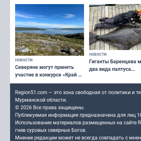
короткометражном фильме
НОВОСТИ
НОВОСТИ
Гиганты Баренцева м
Северяне могут принять
два вида палтуса
участие в конкурсе «Край у
и их рекордные троф
северной границы: фотогид
по Печенгскому округу»
Region51.com — это зона свободная от политики и 
Мурманской области.
© 2026 Все права защищены.
Публикуемая информация предназначена для лиц 1
Использование материалов размещенных на сайте Re
гнев суровых северных Богов.
Мнение редакции может не всегда совпадать с мне