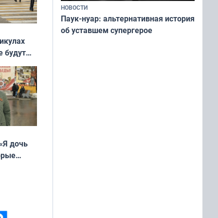
НОВОСТИ
Паук-нуар: альтернативная история
об уставшем супергерое
никулах
е будут
«Я дочь
орые
ть Север»