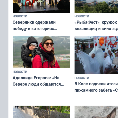
НОВОСТИ
НОВОСТИ
«РыбаФест», кружок
Северянки одержали
вязальщиц и кино ж
победу в категориях
мурманчан в эти вы
всероссийского конкурса
«Мисс и Миссис Великая
Русь»
НОВОСТИ
Аделаида Егорова: «На
НОВОСТИ
В Коле подвели итоги
Севере люди общаются
пижамного забега «С
не потому, что это выгодно,
Олимпийскую ночь»
а потому что
ты им интересен»