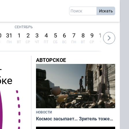
СЕНТЯБРЬ
0
31
1
2
3
4
5
6
7
8
9
10
11
12
С
ПН
ВТ
СР
ЧТ
ПТ
СБ
ВС
ПН
ВТ
СР
ЧТ
ПТ
СБ
АВТОРСКОЕ
-
бке
НОВОСТИ
Космос засыпает… Зритель тоже…