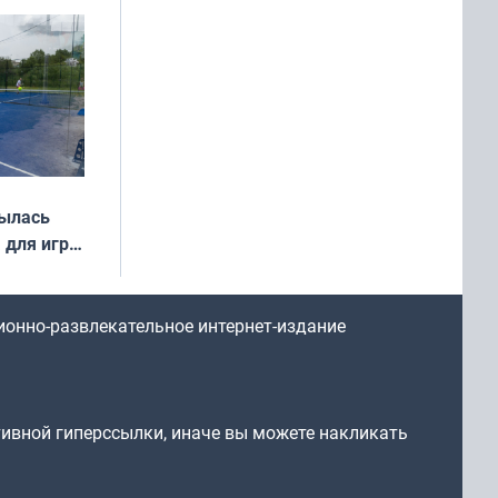
иваля
года
рылась
 для игры
ионно-развлекательное интернет-издание
тивной гиперссылки, иначе вы можете накликать