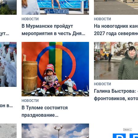
НОВОСТИ
НОВОСТИ
В Мурманске пройдут
На новогодних ка
дут
мероприятия в честь Дня
2027 года северян
ходные
физкультурника
отдыхать 11 дней
НОВОСТИ
Галина Быстрова: 
фронтовиков, кот
НОВОСТИ
он в
приехали осваива
В Туломе состоится
празднование
Международного дня
коренных народов мира