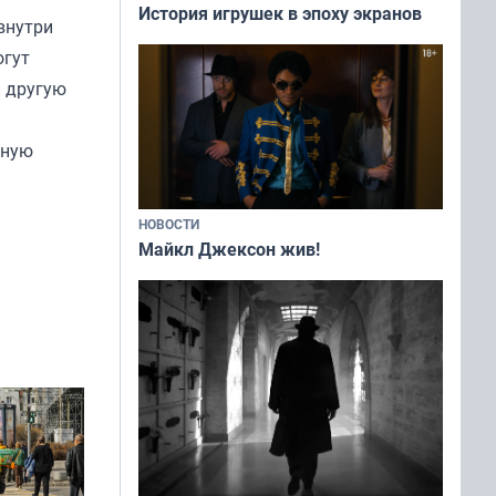
История игрушек в эпоху экранов
внутри
огут
и другую
сную
НОВОСТИ
Майкл Джексон жив!