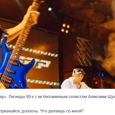
ар». Легенды 90-х с ее бессменным солистом Алексеем Щ
 признайся, доооочь. Что делаешь со мной?