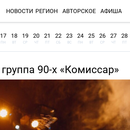
НОВОСТИ
РЕГИОН
АВТОРСКОЕ
АФИША
17
18
19
20
21
22
23
24
25
26
27
28
ПН
ВТ
СР
ЧТ
ПТ
СБ
ВС
ПН
ВТ
СР
ЧТ
ПТ
группа 90-х «Комиссар»