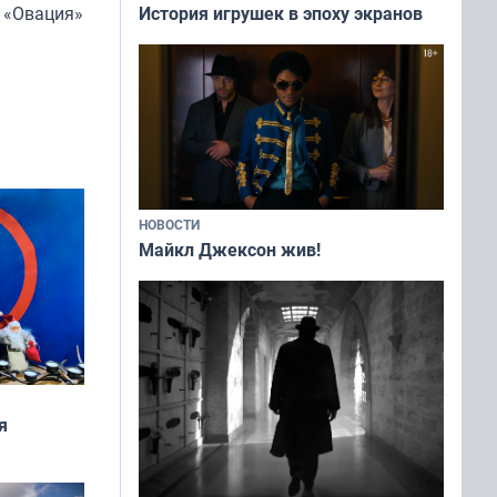
История игрушек в эпоху экранов
ю «Овация»
НОВОСТИ
Майкл Джексон жив!
я
дня