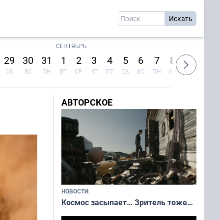
СЕНТЯБРЬ
29
30
31
1
2
3
4
5
6
7
8
9
10
СБ
ВС
ПН
ВТ
СР
ЧТ
ПТ
СБ
ВС
ПН
ВТ
СР
ЧТ
АВТОРСКОЕ
НОВОСТИ
Космос засыпает… Зритель тоже…