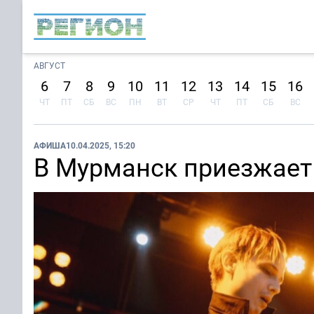
АВГУСТ
6
7
8
9
10
11
12
13
14
15
16
ЧТ
ПТ
СБ
ВС
ПН
ВТ
СР
ЧТ
ПТ
СБ
ВС
АФИША
10.04.2025, 15:20
В Мурманск приезжает 