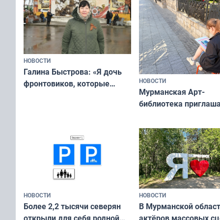
НОВОСТИ
Галина Быстрова: «Я дочь
НОВОСТИ
фронтовиков, которые
Мурманская Арт-
приехали осваивать Север»
библиотека приглаша
сотрудничеству худ
и фотографов
НОВОСТИ
НОВОСТИ
В Мурманской облас
Более 2,2 тысячи северян
актёров массовых сц
открыли для себя родной