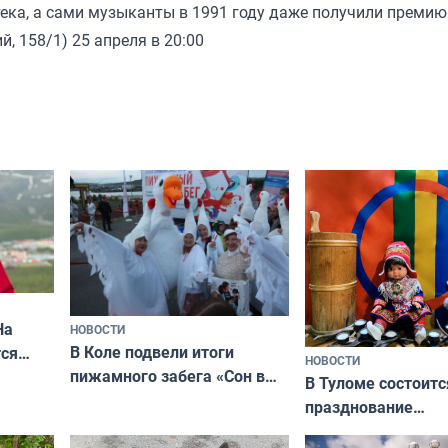
отека, а сами музыканты в 1991 году даже получили преми
, 158/1) 25 апреля в 20:00
На
НОВОСТИ
В Коле подвели итоги
ся
НОВОСТИ
пижамного забега «Сон в
годно,
В Туломе состоитс
Олимпийскую ночь»
празднование
Международного 