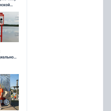
нской
у остался
:
циально
ся
мах