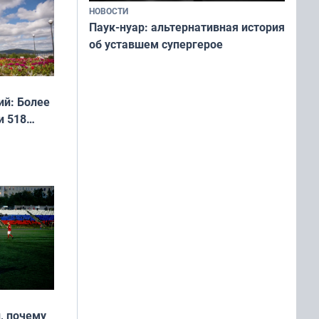
 мира
НОВОСТИ
Паук-нуар: альтернативная история
об уставшем супергерое
й: Более
и 518
, почему