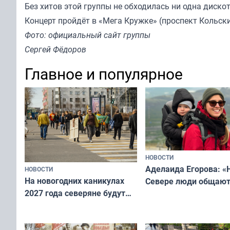
Без хитов этой группы не обходилась ни одна диск
Концерт пройдёт в «Мега Кружке» (проспект Кольский
Фото: официальный сайт группы
Сергей Фёдоров
Главное и популярное
НОВОСТИ
Аделаида Егорова: «
НОВОСТИ
На новогодних каникулах
Севере люди общают
2027 года северяне будут
не потому, что это вы
отдыхать 11 дней
а потому что
ты им интересен»