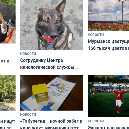
коренных народов
НОВОСТИ
Мурманск цветущи
166 тысяч цветов 
НОВОСТИ
вазонов
Сотруднику Центра
ет к
кинологической службы
ожников
ищут новый дом
НОВОСТИ
ти ищут
«Табуретка», ночной забег и
НОВОСТИ
Эксперт рассказал
ен для
кино ждут мурманчан в эти