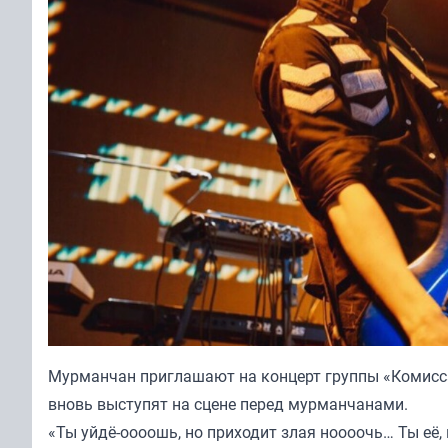
Мурманчан приглашают на концерт группы «Комисс
вновь выступят на сцене перед мурманчанами.
«Ты уйдё-оооошь, но приходит злая ноооочь… Ты её,