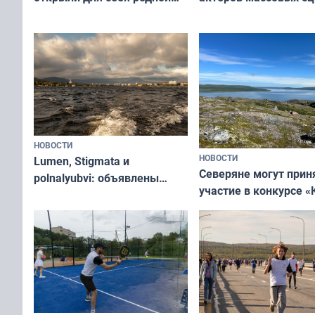
съёмок в
край в рамках проекта
короткометражном 
«Туризм для своих»
НОВОСТИ
НОВОСТИ
Lumen, Stigmata и
Северяне могут прин
polnalyubvi: объявлены
участие в конкурсе «
хедлайнеры фестиваля
северной границы: ф
«Имандра» в 2026 года
по Печенгскому окру