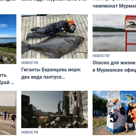
чемпионат Мурма
выходные
области по футбол
фильме
незамеченным
НОВОСТИ
Опасно для жизни
НОВОСТИ
Гиганты Баренцева моря:
в Мурманске офи
ять
два вида палтуса
запретили купать
Край у
и их рекордные трофеи
в городских водоё
отогид
гу»
НОВОСТИ