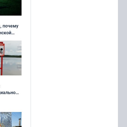
, почему
нской
у остался
:
циально
ся
мах