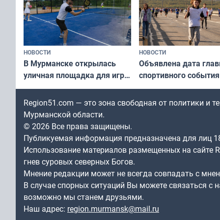
НОВОСТИ
НОВОСТИ
В Мурманске открылась
Объявлена дата глав
уличная площадка для игры
спортивного события
в падел
Заполярья: как заро
фестиваль «Гольфст
Region51.com — это зона свободная от политики и 
Мурманской области.
© 2026 Все права защищены.
Публикуемая информация предназначена для лиц 1
Использование материалов размещенных на сайте Re
гнев суровых северных Богов.
Мнение редакции может не всегда совпадать с мне
В случае спорных ситуаций Вы можете связаться с н
возможно мы станем друзьями.
Наш адрес:
region.murmansk@mail.ru