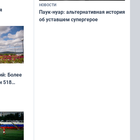
НОВОСТИ
я
Паук-нуар: альтернативная история
об уставшем супергерое
дня
 мира
й: Более
и 518