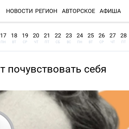
НОВОСТИ
РЕГИОН
АВТОРСКОЕ
АФИША
17
18
19
20
21
22
23
24
25
26
27
28
ПН
ВТ
СР
ЧТ
ПТ
СБ
ВС
ПН
ВТ
СР
ЧТ
ПТ
 почувствовать себя