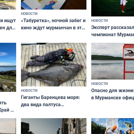
НОВОСТИ
ти ищут
«Табуретка», ночной забег и
НОВОСТИ
Эксперт рассказал
ен для
кино ждут мурманчан в эти
чемпионат Мурма
выходные
области по футбол
фильме
незамеченным
НОВОСТИ
Опасно для жизни
НОВОСТИ
Гиганты Баренцева моря:
в Мурманске офи
ять
два вида палтуса
запретили купать
Край у
и их рекордные трофеи
в городских водоё
отогид
гу»