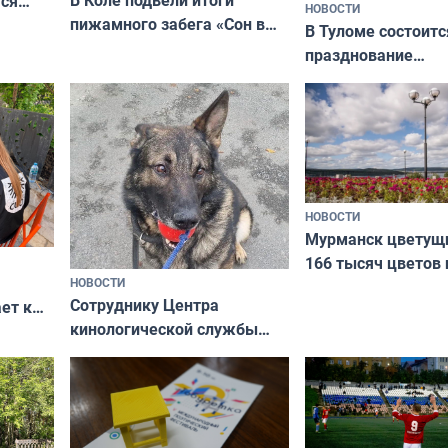
ся
НОВОСТИ
пижамного забега «Сон в
годно,
В Туломе состоитс
Олимпийскую ночь»
празднование
Международного 
коренных народов
НОВОСТИ
Мурманск цветущи
166 тысяч цветов 
НОВОСТИ
вазонов
Сотруднику Центра
ет к
кинологической службы
ожников
ищут новый дом