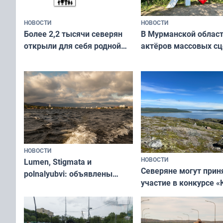
НОВОСТИ
НОВОСТИ
В Мурманской облас
Более 2,2 тысячи северян
актёров массовых сц
открыли для себя родной
съёмок в
край в рамках проекта
короткометражном 
«Туризм для своих»
НОВОСТИ
НОВОСТИ
Lumen, Stigmata и
Северяне могут прин
polnalyubvi: объявлены
участие в конкурсе «
хедлайнеры фестиваля
северной границы: ф
«Имандра» в 2026 года
по Печенгскому окру