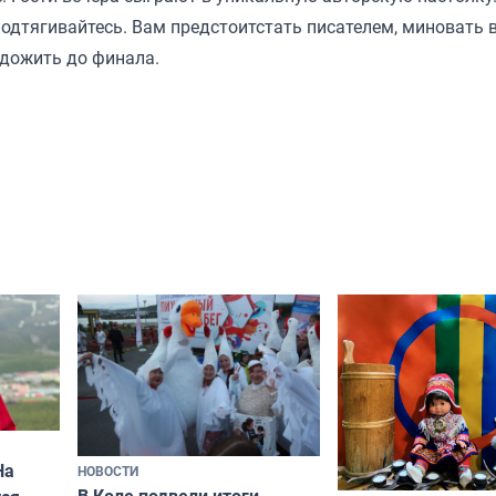
одтягивайтесь. Вам предстоитстать писателем, миновать 
 дожить до финала.
На
НОВОСТИ
В Коле подвели итоги