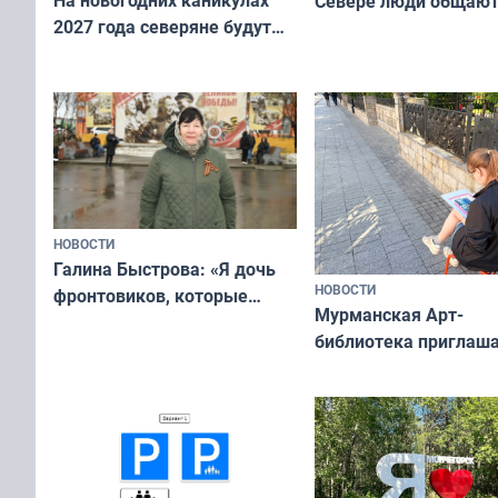
Севере люди общают
2027 года северяне будут
не потому, что это вы
отдыхать 11 дней
а потому что
ты им интересен»
НОВОСТИ
Галина Быстрова: «Я дочь
НОВОСТИ
фронтовиков, которые
Мурманская Арт-
приехали осваивать Север»
библиотека приглаша
сотрудничеству худ
и фотографов