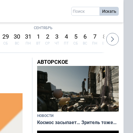
СЕНТЯБРЬ
29
30
31
1
2
3
4
5
6
7
8
9
10
СБ
ВС
ПН
ВТ
СР
ЧТ
ПТ
СБ
ВС
ПН
ВТ
СР
ЧТ
АВТОРСКОЕ
НОВОСТИ
Космос засыпает… Зритель тоже…