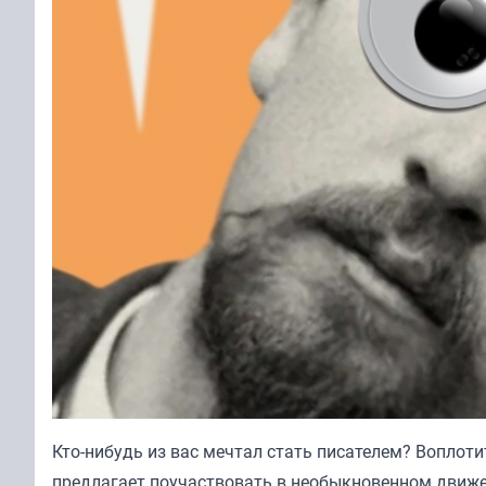
Кто-нибудь из вас мечтал стать писателем? Воплот
предлагает поучаствовать в необыкновенном движе.