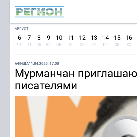
АВГУСТ
6
7
8
9
10
11
12
13
14
15
16
ЧТ
ПТ
СБ
ВС
ПН
ВТ
СР
ЧТ
ПТ
СБ
ВС
АФИША
11.04.2025, 17:00
Мурманчан приглашают
писателями