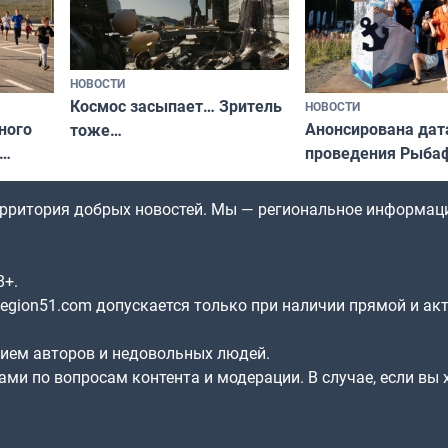
НОВОСТИ
Космос засыпает… Зритель
НОВОСТИ
ного
Анонсирована дат
тоже…
проведения Рыбаф
ждался
2026 году
рим»
территория добрых новостей. Мы — региональное информац
8+.
gion51.com допускается только при наличии прямой и ак
нием авторов и недовольных людей.
ами по вопросам контента и модерации. В случае, если вы