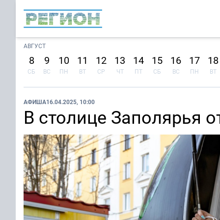
АВГУСТ
8
9
10
11
12
13
14
15
16
17
18
СБ
ВС
ПН
ВТ
СР
ЧТ
ПТ
СБ
ВС
ПН
ВТ
АФИША
16.04.2025, 10:00
В столице Заполярья 