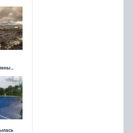
влены
иваля
года
рылась