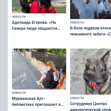
НОВОСТИ
Аделаида Егорова: «На
НОВОСТИ
В Коле подвели итоги
Севере люди общаются
пижамного забега «С
не потому, что это выгодно,
Олимпийскую ночь»
а потому что
ты им интересен»
НОВОСТИ
Мурманская Арт-
НОВОСТИ
Сотруднику Центра
библиотека приглашает к
кинологической слу
сотрудничеству художников