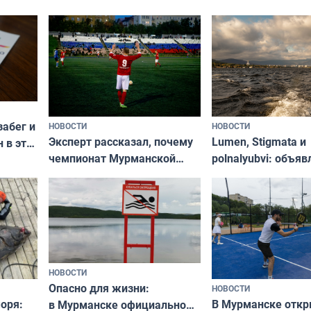
забег и
НОВОСТИ
НОВОСТИ
Эксперт рассказал, почему
Lumen, Stigmata и
 в эти
чемпионат Мурманской
polnalyubvi: объя
области по футболу остался
хедлайнеры фест
незамеченным
«Имандра» в 2026 
НОВОСТИ
Опасно для жизни:
НОВОСТИ
оря:
В Мурманске отк
в Мурманске официально