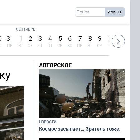
СЕНТЯБРЬ
0
31
1
2
3
4
5
6
7
8
9
10
11
12
С
ПН
ВТ
СР
ЧТ
ПТ
СБ
ВС
ПН
ВТ
СР
ЧТ
ПТ
СБ
АВТОРСКОЕ
ку
НОВОСТИ
Космос засыпает… Зритель тоже…