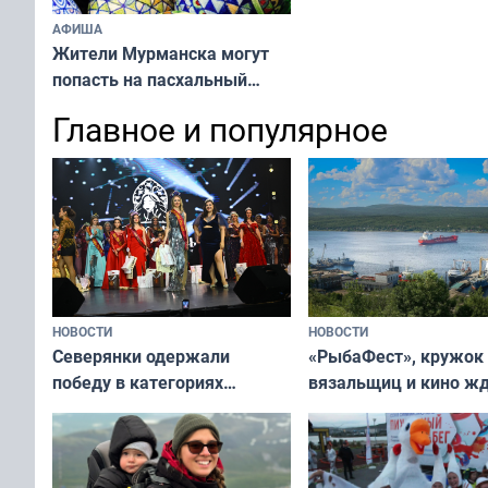
АФИША
Жители Мурманска могут
попасть на пасхальный
мастер-класс
Главное и популярное
НОВОСТИ
НОВОСТИ
«РыбаФест», кружок
Северянки одержали
вязальщиц и кино ж
победу в категориях
мурманчан в эти вы
всероссийского конкурса
«Мисс и Миссис Великая
Русь»