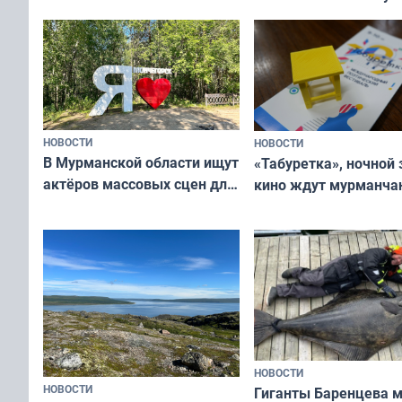
ищут новый дом
и фотографов
НОВОСТИ
НОВОСТИ
В Мурманской области ищут
«Табуретка», ночной 
актёров массовых сцен для
кино ждут мурманчан
съёмок в
выходные
короткометражном фильме
НОВОСТИ
НОВОСТИ
Гиганты Баренцева м