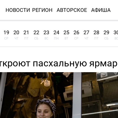
НОВОСТИ
РЕГИОН
АВТОРСКОЕ
АФИША
19
20
21
22
23
24
25
26
27
28
29
3
СР
ЧТ
ПТ
СБ
ВС
ПН
ВТ
СР
ЧТ
ПТ
СБ
В
откроют пасхальную ярмар