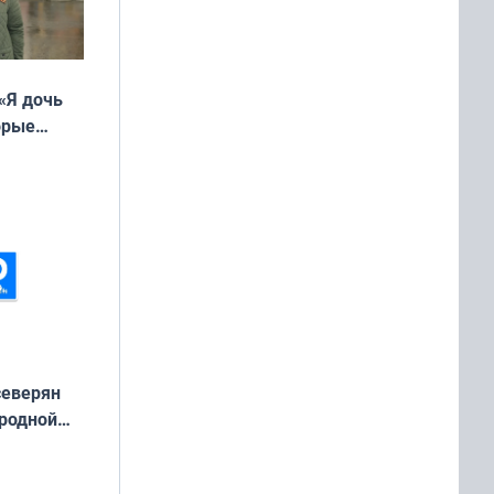
«Я дочь
орые
ть Север»
северян
 родной
екта
»