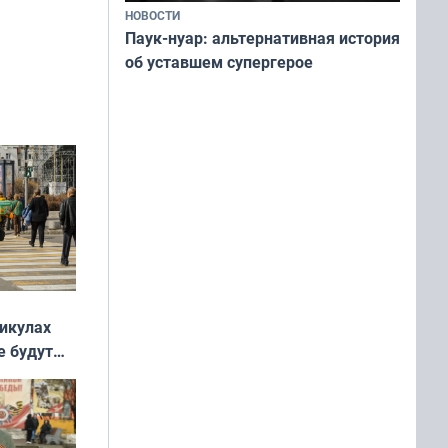
НОВОСТИ
Паук-нуар: альтернативная история
об уставшем супергерое
никулах
е будут