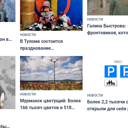
НОВОСТИ
Галина Быстрова: 
фронтовиков, кот
НОВОСТИ
он в
приехали осваива
В Туломе состоится
празднование
Международного дня
коренных народов мира
НОВОСТИ
НОВОСТИ
Мурманск цветущий: Более
Более 2,2 тысячи 
166 тысяч цветов и 518
открыли для себя
вазонов
край в рамках про
«Туризм для своих
жбы