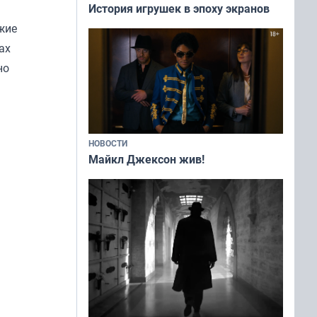
История игрушек в эпоху экранов
жие
ах
но
НОВОСТИ
Майкл Джексон жив!