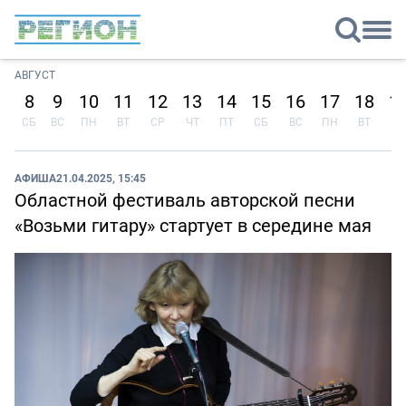
АВГУСТ
8
9
10
11
12
13
14
15
16
17
18
1
СБ
ВС
ПН
ВТ
СР
ЧТ
ПТ
СБ
ВС
ПН
ВТ
СР
АФИША
21.04.2025, 15:45
Областной фестиваль авторской песни
«Возьми гитару» стартует в середине мая