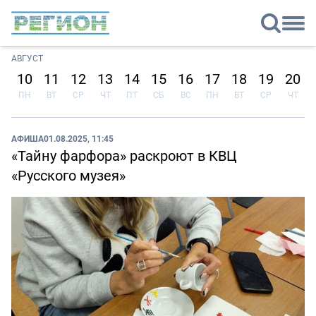
АВГУСТ
10
11
12
13
14
15
16
17
18
19
20
ПН
ВТ
СР
ЧТ
ПТ
СБ
ВС
ПН
ВТ
СР
ЧТ
АФИША
01.08.2025, 11:45
«Тайну фарфора» раскроют в КВЦ
«Русского музея»