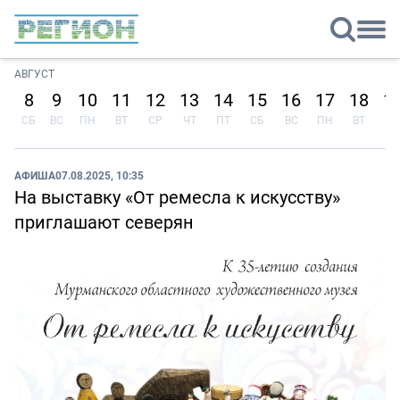
АВГУСТ
8
9
10
11
12
13
14
15
16
17
18
1
СБ
ВС
ПН
ВТ
СР
ЧТ
ПТ
СБ
ВС
ПН
ВТ
СР
АФИША
07.08.2025, 10:35
На выставку «От ремесла к искусству»
приглашают северян