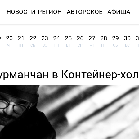
НОВОСТИ
РЕГИОН
АВТОРСКОЕ
АФИША
9
20
21
22
23
24
25
26
27
28
29
30
3
ЧТ
ПТ
СБ
ВС
ПН
ВТ
СР
ЧТ
ПТ
СБ
ВС
П
урманчан в Контейнер-хо