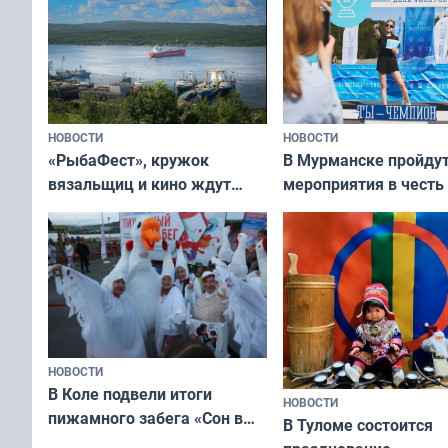
тюленей
НОВОСТИ
НОВОСТИ
«РыбаФест», кружок
В Мурманске пройду
вязальщиц и кино ждут
мероприятия в честь
мурманчан в эти выходные
физкультурника
НОВОСТИ
В Коле подвели итоги
НОВОСТИ
пижамного забега «Сон в
В Туломе состоится
Олимпийскую ночь»