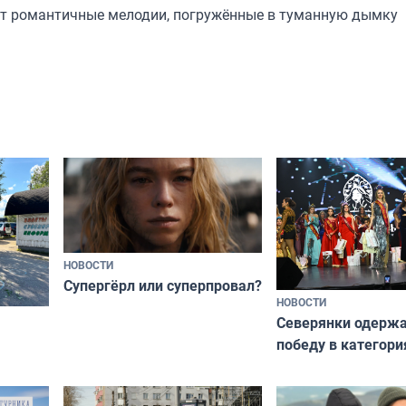
 романтичные мелодии, погружённые в туманную дымку
НОВОСТИ
Супергёрл или суперпровал?
НОВОСТИ
Северянки одерж
победу в категори
всероссийского к
риуме
«Мисс и Миссис В
нии