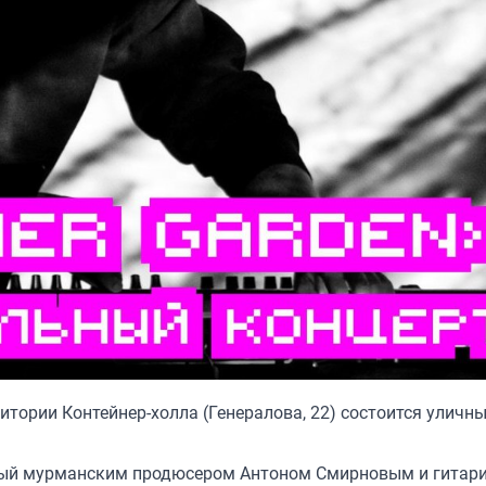
ритории Контейнер-холла (Генералова, 22) состоится уличн
нный мурманским продюсером Антоном Смирновым и гитар