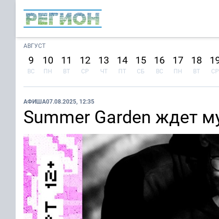
АВГУСТ
9
10
11
12
13
14
15
16
17
18
1
ВС
ПН
ВТ
СР
ЧТ
ПТ
СБ
ВС
ПН
ВТ
СР
АФИША
07.08.2025, 12:35
Summer Garden ждет м