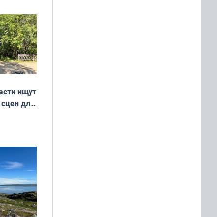
удожников
асти ищут
 сцен для
м фильме