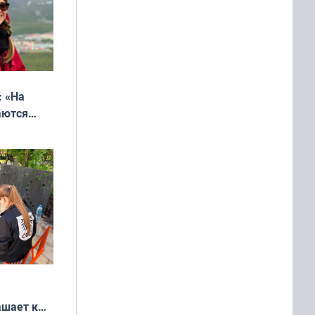
: «На
аются
 выгодно,
ашает к