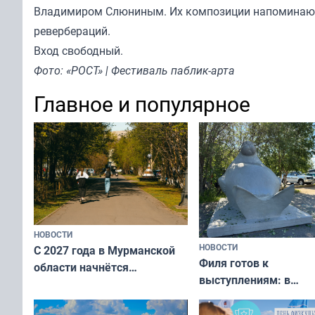
Владимиром Слюниным. Их композиции напоминают
ревербераций.
Вход свободный.
Фото: «РОСТ» | Фестиваль паблик-арта
Главное и популярное
НОВОСТИ
НОВОСТИ
С 2027 года в Мурманской
Филя готов к
области начнётся
выступлениям: в
вакцинация детей и
мурманском океана
подростков от ВПЧ
рассказали о состоя