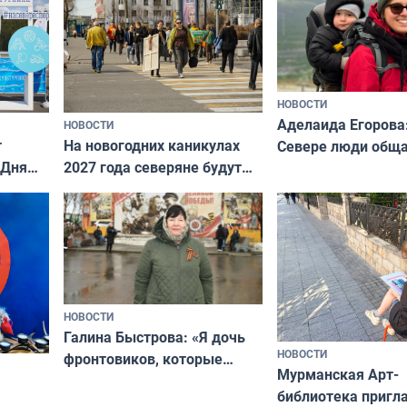
Русь»
НОВОСТИ
Аделаида Егорова
НОВОСТИ
т
На новогодних каникулах
Севере люди общ
 Дня
2027 года северяне будут
не потому, что это
отдыхать 11 дней
а потому что
ты им интересен»
НОВОСТИ
Галина Быстрова: «Я дочь
НОВОСТИ
фронтовиков, которые
Мурманская Арт-
приехали осваивать Север»
библиотека пригл