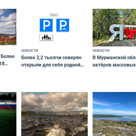
сотрудничеству х
я
и фотографов
ира
НОВОСТИ
НОВОСТИ
 Более
В Мурманской обл
Более 2,2 тысячи северян
18
актёров массовых
открыли для себя родной
съёмок в
край в рамках проекта
короткометражно
«Туризм для своих»