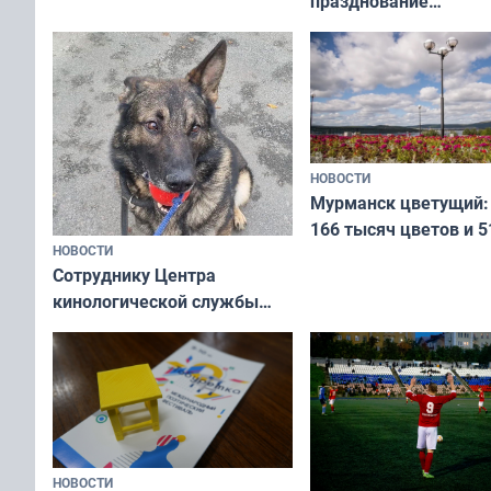
празднование
Международного дн
коренных народов м
НОВОСТИ
Мурманск цветущий:
166 тысяч цветов и 5
НОВОСТИ
вазонов
Сотруднику Центра
кинологической службы
ищут новый дом
НОВОСТИ