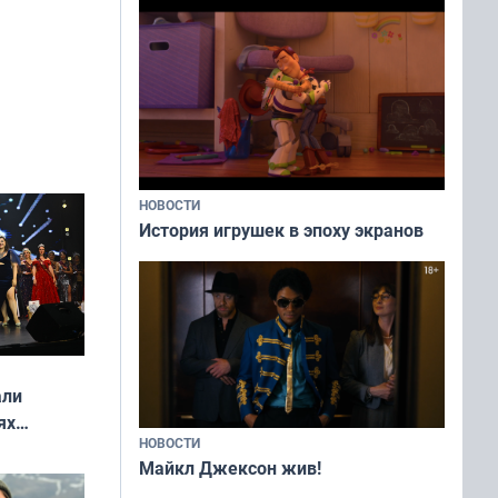
НОВОСТИ
История игрушек в эпоху экранов
али
ях
НОВОСТИ
онкурса
Майкл Джексон жив!
еликая