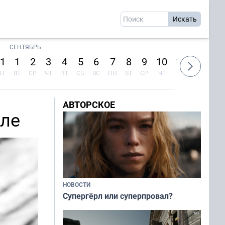
СЕНТЯБРЬ
1
1
2
3
4
5
6
7
8
9
10
11
12
13
Н
ВТ
СР
ЧТ
ПТ
СБ
ВС
ПН
ВТ
СР
ЧТ
ПТ
СБ
ВС
АВТОРСКОЕ
лле
НОВОСТИ
Супергёрл или суперпровал?