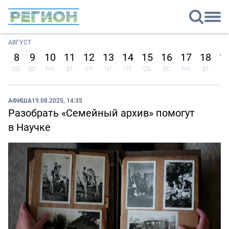
АВГУСТ
8
9
10
11
12
13
14
15
16
17
18
1
СБ
ВС
ПН
ВТ
СР
ЧТ
ПТ
СБ
ВС
ПН
ВТ
СР
АФИША
19.08.2025, 14:35
Разобрать «Семейный архив» помогут
в Научке