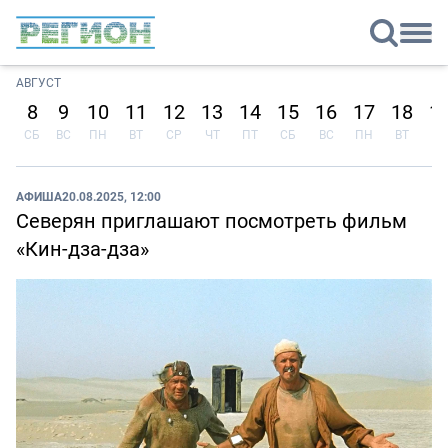
АВГУСТ
8
9
10
11
12
13
14
15
16
17
18
1
СБ
ВС
ПН
ВТ
СР
ЧТ
ПТ
СБ
ВС
ПН
ВТ
СР
АФИША
20.08.2025, 12:00
Северян приглашают посмотреть фильм
«Кин-дза-дза»