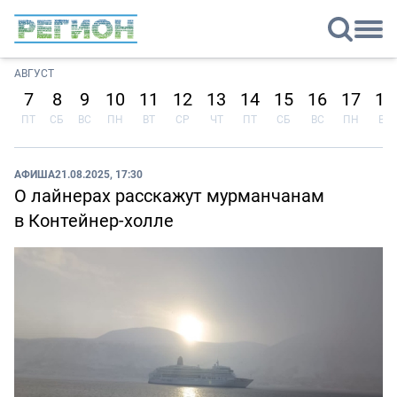
АВГУСТ
7
8
9
10
11
12
13
14
15
16
17
18
ПТ
СБ
ВС
ПН
ВТ
СР
ЧТ
ПТ
СБ
ВС
ПН
ВТ
АФИША
21.08.2025, 17:30
О лайнерах расскажут мурманчанам
в Контейнер-холле