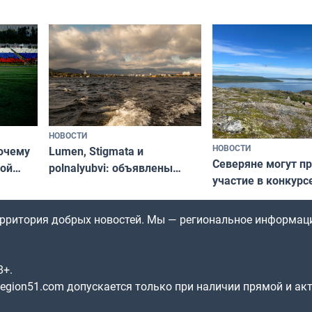
НОВОСТИ
НОВОСТИ
почему
Lumen, Stigmata и
Северяне могут п
ой
polnalyubvi: объявлены
участие в конкурс
стался
хедлайнеры фестиваля
северной границы
«Имандра» в 2026 года
по Печенгскому ок
территория добрых новостей. Мы — региональное информац
8+.
gion51.com допускается только при наличии прямой и ак