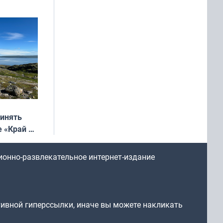
ринять
е «Край у
: фотогид
ругу»
ионно-развлекательное интернет-издание
тивной гиперссылки, иначе вы можете накликать