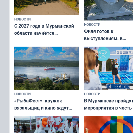
НОВОСТИ
НОВОСТИ
С 2027 года в Мурманской
Филя готов к
области начнётся
выступлениям: в
вакцинация детей и
мурманском океана
подростков от ВПЧ
рассказали о состоя
тюленей
НОВОСТИ
НОВОСТИ
«РыбаФест», кружок
В Мурманске пройду
вязальщиц и кино ждут
мероприятия в честь
мурманчан в эти выходные
физкультурника