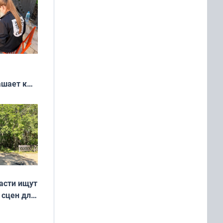
ашает к
удожников
асти ищут
 сцен для
м фильме