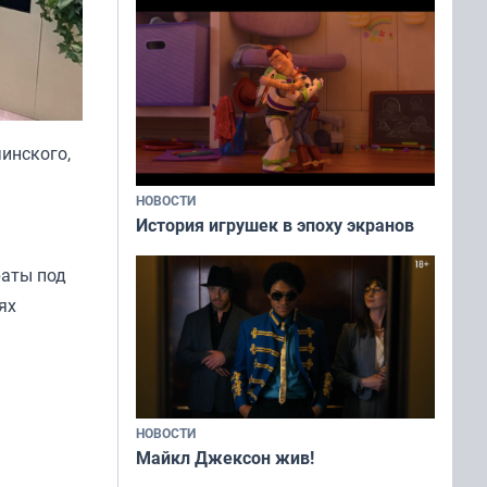
чинского,
НОВОСТИ
История игрушек в эпоху экранов
раты под
ях
НОВОСТИ
Майкл Джексон жив!