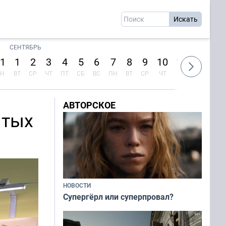
СЕНТЯБРЬ
1
1
2
3
4
5
6
7
8
9
10
11
12
13
Н
ВТ
СР
ЧТ
ПТ
СБ
ВС
ПН
ВТ
СР
ЧТ
ПТ
СБ
ВС
АВТОРСКОЕ
ытых
НОВОСТИ
Супергёрл или суперпровал?