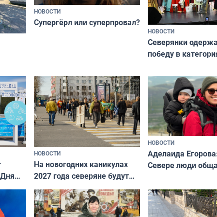
НОВОСТИ
Супергёрл или суперпровал?
НОВОСТИ
Северянки одерж
победу в категори
всероссийского к
риуме
«Мисс и Миссис В
нии
Русь»
НОВОСТИ
Аделаида Егорова
НОВОСТИ
т
На новогодних каникулах
Севере люди общ
 Дня
2027 года северяне будут
не потому, что это
отдыхать 11 дней
а потому что
ты им интересен»