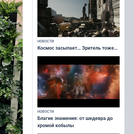
НОВОСТИ
Космос засыпает… Зритель тоже…
НОВОСТИ
Благие знамения: от шедевра до
хромой кобылы