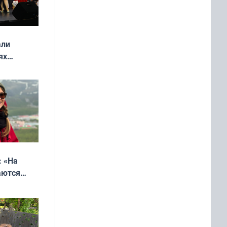
али
ях
онкурса
еликая
: «На
аются
 выгодно,