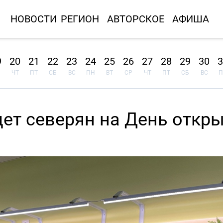
НОВОСТИ
РЕГИОН
АВТОРСКОЕ
АФИША
9
20
21
22
23
24
25
26
27
28
29
30
3
ЧТ
ПТ
СБ
ВС
ПН
ВТ
СР
ЧТ
ПТ
СБ
ВС
П
ет северян на День откр