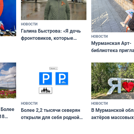
НОВОСТИ
Галина Быстрова: «Я дочь
НОВОСТИ
фронтовиков, которые
Мурманская Арт-
приехали осваивать Север»
библиотека пригл
сотрудничеству х
я
и фотографов
ира
НОВОСТИ
НОВОСТИ
 Более
В Мурманской обл
Более 2,2 тысячи северян
18
актёров массовых
открыли для себя родной
съёмок в
край в рамках проекта
короткометражно
«Туризм для своих»