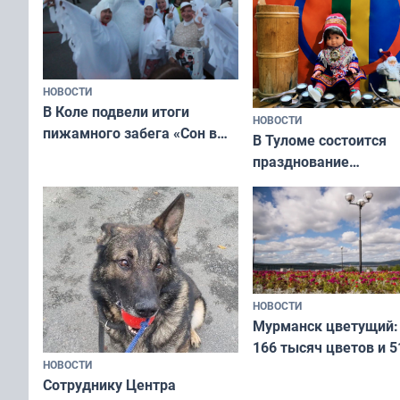
НОВОСТИ
В Коле подвели итоги
НОВОСТИ
пижамного забега «Сон в
В Туломе состоится
Олимпийскую ночь»
празднование
Международного дн
коренных народов м
НОВОСТИ
Мурманск цветущий:
166 тысяч цветов и 5
НОВОСТИ
вазонов
Сотруднику Центра