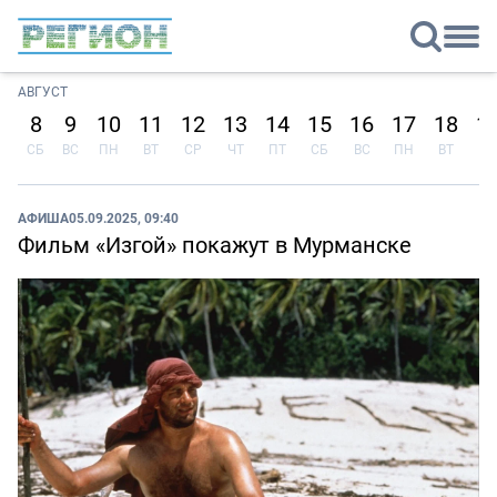
АВГУСТ
8
9
10
11
12
13
14
15
16
17
18
1
СБ
ВС
ПН
ВТ
СР
ЧТ
ПТ
СБ
ВС
ПН
ВТ
СР
АФИША
05.09.2025, 09:40
Фильм «Изгой» покажут в Мурманске