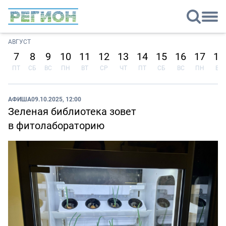
АВГУСТ
7
8
9
10
11
12
13
14
15
16
17
18
ПТ
СБ
ВС
ПН
ВТ
СР
ЧТ
ПТ
СБ
ВС
ПН
ВТ
АФИША
09.10.2025, 12:00
Зеленая библиотека зовет
в фитолабораторию