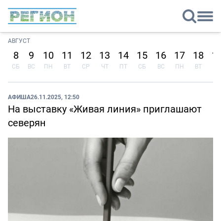
АВГУСТ
8
9
10
11
12
13
14
15
16
17
18
1
СБ
ВС
ПН
ВТ
СР
ЧТ
ПТ
СБ
ВС
ПН
ВТ
СР
АФИША
26.11.2025, 12:50
На выставку «Живая линия» приглашают
северян