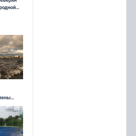
 родной
екта
»
влены
иваля
года