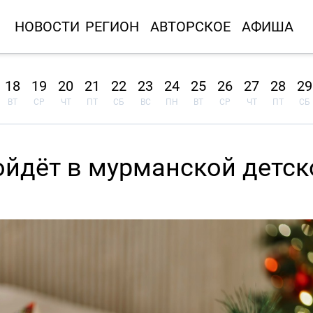
НОВОСТИ
РЕГИОН
АВТОРСКОЕ
АФИША
18
19
20
21
22
23
24
25
26
27
28
29
ВТ
СР
ЧТ
ПТ
СБ
ВС
ПН
ВТ
СР
ЧТ
ПТ
СБ
ойдёт в мурманской детск