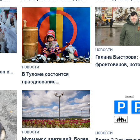
ходные
физкультурника
отдыхать 11 дней
НОВОСТИ
Галина Быстрова: 
фронтовиков, кот
НОВОСТИ
он в
приехали осваива
В Туломе состоится
празднование
Международного дня
коренных народов мира
НОВОСТИ
НОВОСТИ
Мурманск цветущий: Более
Более 2,2 тысячи 