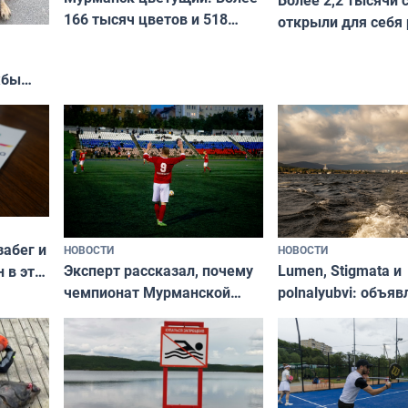
166 тысяч цветов и 518
открыли для себя
вазонов
край в рамках про
«Туризм для своих
жбы
забег и
НОВОСТИ
НОВОСТИ
Эксперт рассказал, почему
Lumen, Stigmata и
 в эти
чемпионат Мурманской
polnalyubvi: объя
области по футболу остался
хедлайнеры фест
незамеченным
«Имандра» в 2026 