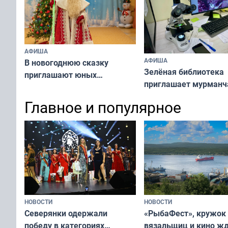
АФИША
АФИША
В новогоднюю сказку
Зелёная библиотека
приглашают юных
приглашает мурманч
мурманчан
погрузиться в фитом
Главное и популярное
НОВОСТИ
НОВОСТИ
«РыбаФест», кружок
Северянки одержали
вязальщиц и кино ж
победу в категориях