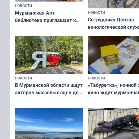
НОВОСТИ
Мурманская Арт-
НОВОСТИ
Сотруднику Центра
библиотека приглашает к
кинологической слу
сотрудничеству художников
ищут новый дом
и фотографов
НОВОСТИ
НОВОСТИ
В Мурманской области ищут
«Табуретка», ночной 
актёров массовых сцен для
кино ждут мурманчан
съёмок в
выходные
короткометражном фильме