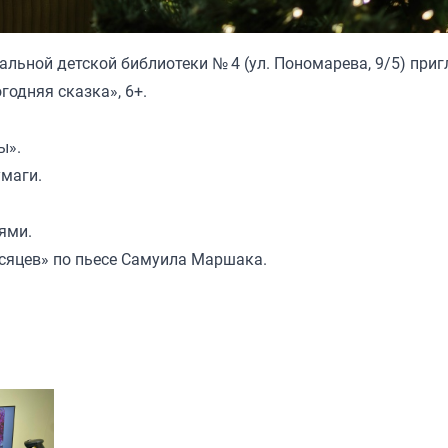
альной детской библиотеки № 4 (ул. Пономарева, 9/5) при
одняя сказка», 6+.
ы».
умаги.
ями.
сяцев» по пьесе Самуила Маршака.