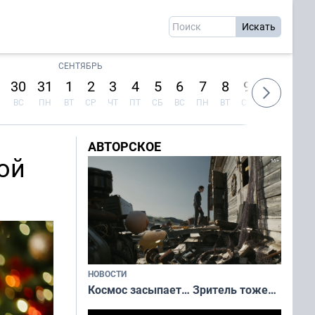
СЕНТЯБРЬ
30
31
1
2
3
4
5
6
7
8
9
10
11
ВС
ПН
ВТ
СР
ЧТ
ПТ
СБ
ВС
ПН
ВТ
СР
ЧТ
ПТ
АВТОРСКОЕ
ой
НОВОСТИ
Космос засыпает… Зритель тоже…