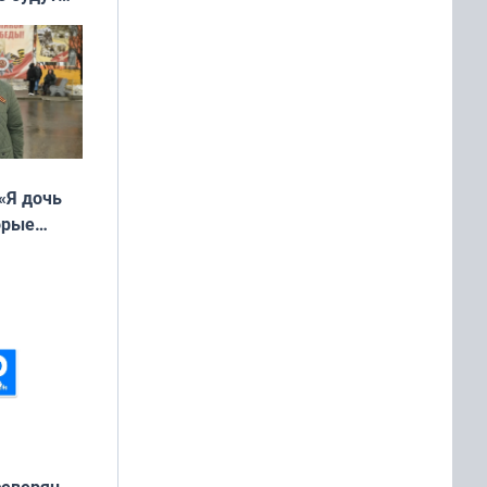
«Я дочь
орые
ть Север»
северян