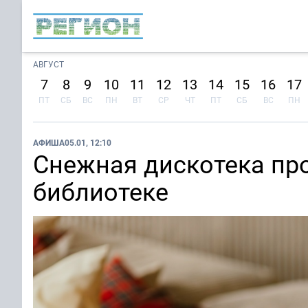
АВГУСТ
7
8
9
10
11
12
13
14
15
16
17
ПТ
СБ
ВС
ПН
ВТ
СР
ЧТ
ПТ
СБ
ВС
ПН
АФИША
05.01, 12:10
Снежная дискотека пр
библиотеке