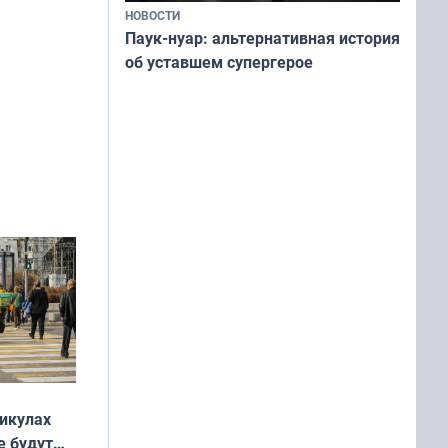
НОВОСТИ
Паук-нуар: альтернативная история
об уставшем супергерое
никулах
е будут