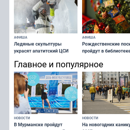
АФИША
АФИША
Ледяные скульптуры
Рождественские пос
украсят апатитский ЦСИ
пройдут в библиотек
Махаевой
Главное и популярное
НОВОСТИ
НОВОСТИ
В Мурманске пройдут
На новогодних каник