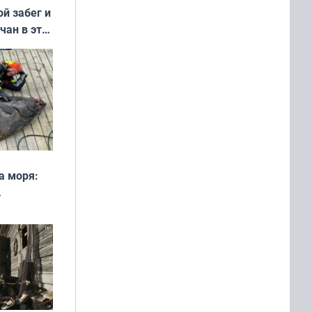
ой забег и
чан в эти
а моря:
рофеи