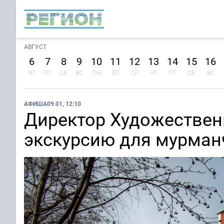
АВГУСТ
6
7
8
9
10
11
12
13
14
15
16
ЧТ
ПТ
СБ
ВС
ПН
ВТ
СР
ЧТ
ПТ
СБ
ВС
АФИША
09.01, 12:10
Директор Художествен
экскурсию для мурман