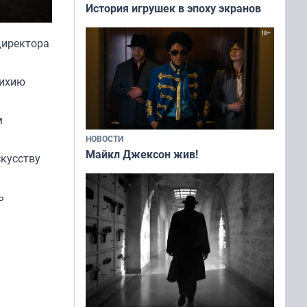
История игрушек в эпоху экранов
директора
тихию
м
НОВОСТИ
Майкл Джексон жив!
скусству
ь