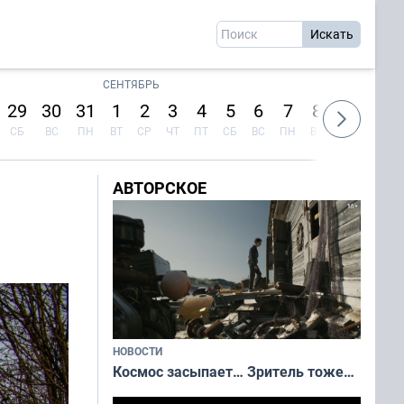
СЕНТЯБРЬ
29
30
31
1
2
3
4
5
6
7
8
9
10
СБ
ВС
ПН
ВТ
СР
ЧТ
ПТ
СБ
ВС
ПН
ВТ
СР
ЧТ
АВТОРСКОЕ
НОВОСТИ
Космос засыпает… Зритель тоже…