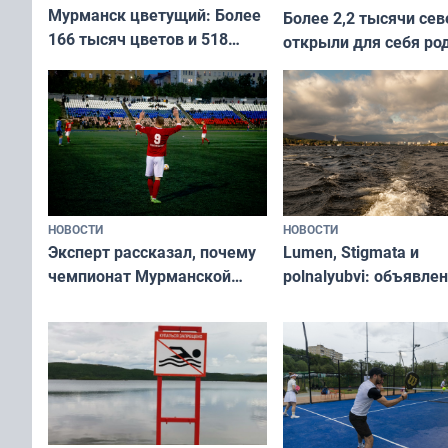
Мурманск цветущий: Более
Более 2,2 тысячи сев
166 тысяч цветов и 518
открыли для себя ро
вазонов
край в рамках проек
«Туризм для своих»
НОВОСТИ
НОВОСТИ
Эксперт рассказал, почему
Lumen, Stigmata и
чемпионат Мурманской
polnalyubvi: объявле
области по футболу остался
хедлайнеры фестива
незамеченным
«Имандра» в 2026 го