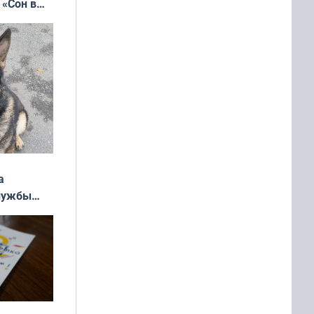
 «Сон в
ь»
а
службы