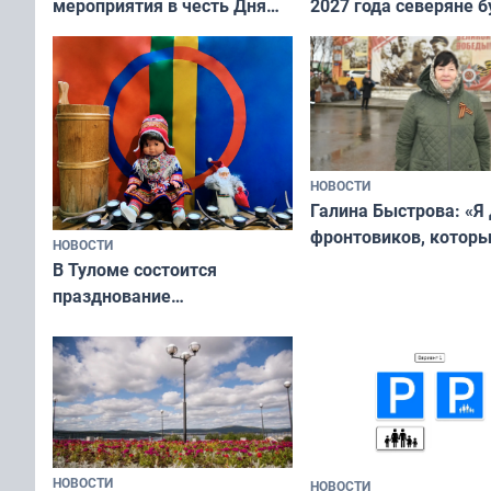
мероприятия в честь Дня
2027 года северяне б
физкультурника
отдыхать 11 дней
НОВОСТИ
Галина Быстрова: «Я
фронтовиков, котор
НОВОСТИ
приехали осваивать 
В Туломе состоится
празднование
Международного дня
коренных народов мира
НОВОСТИ
НОВОСТИ