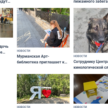
пижамного забега
удут
не потому, что это выгодно,
Олимпийскую ноч
а потому что
ты им интересен»
 дочь
НОВОСТИ
ые
Мурманская Арт-
НОВОСТИ
Север»
Сотруднику Центр
библиотека приглашает к
кинологической 
сотрудничеству художников
ищут новый дом
и фотографов
НОВОСТИ
НОВОСТИ