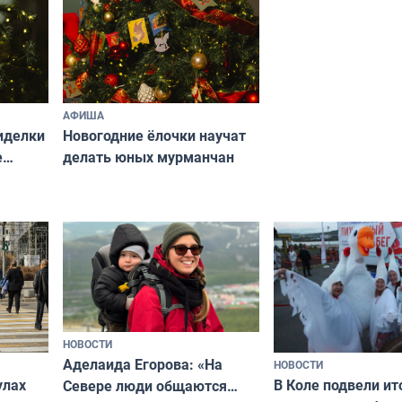
АФИША
иделки
Новогодние ёлочки научат
е
делать юных мурманчан
НОВОСТИ
Аделаида Егорова: «На
НОВОСТИ
В Коле подвели ит
улах
Севере люди общаются