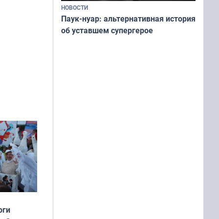
НОВОСТИ
Паук-нуар: альтернативная история
об уставшем супергерое
оги