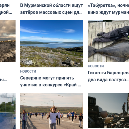
В Мурманской области ищут
ерян
«Табуретка», ночн
актёров массовых сцен для
дной
кино ждут мурман
съёмок в
та
выходные
короткометражном фильме
НОВОСТИ
НОВОСТИ
Гиганты Баренцев
Северяне могут принять
два вида палтуса
ны
участие в конкурсе «Край у
и их рекордные т
ля
северной границы: фотогид
да
по Печенгскому округу»