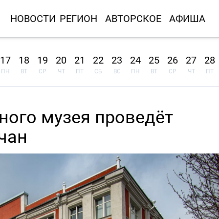
НОВОСТИ
РЕГИОН
АВТОРСКОЕ
АФИША
17
18
19
20
21
22
23
24
25
26
27
28
ПН
ВТ
СР
ЧТ
ПТ
СБ
ВС
ПН
ВТ
СР
ЧТ
ПТ
ного музея проведёт
чан