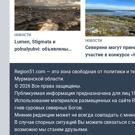
НОВОСТИ
НОВОСТИ
Lumen, Stigmata и
Северяне могут прин
polnalyubvi: объявлены
участие в конкурсе «
хедлайнеры фестиваля
северной границы: ф
«Имандра» в 2026 года
по Печенгскому окру
Region51.com — это зона свободная от политики и 
Мурманской области.
© 2026 Все права защищены.
Публикуемая информация предназначена для лиц 1
Использование материалов размещенных на сайте Re
гнев суровых северных Богов.
Мнение редакции может не всегда совпадать с мне
В случае спорных ситуаций Вы можете связаться с н
возможно мы станем друзьями.