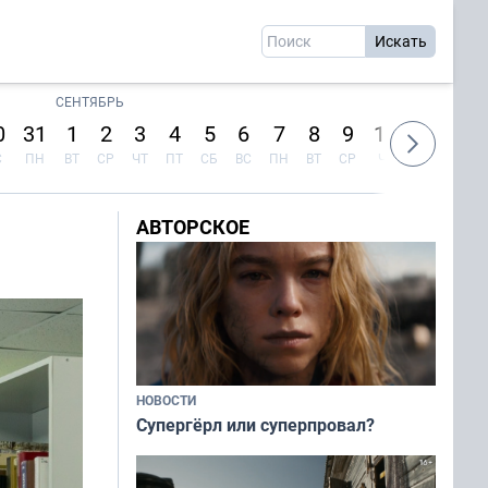
СЕНТЯБРЬ
0
31
1
2
3
4
5
6
7
8
9
10
11
12
С
ПН
ВТ
СР
ЧТ
ПТ
СБ
ВС
ПН
ВТ
СР
ЧТ
ПТ
СБ
АВТОРСКОЕ
НОВОСТИ
Супергёрл или суперпровал?