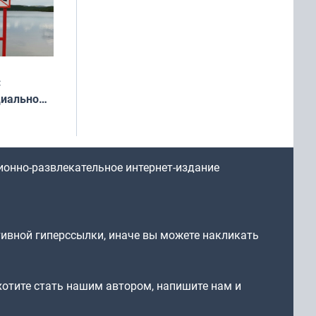
:
циально
ся
мах
ионно-развлекательное интернет-издание
тивной гиперссылки, иначе вы можете накликать
 хотите стать нашим автором, напишите нам и