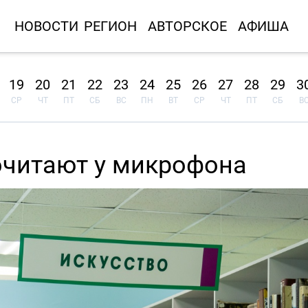
НОВОСТИ
РЕГИОН
АВТОРСКОЕ
АФИША
19
20
21
22
23
24
25
26
27
28
29
3
СР
ЧТ
ПТ
СБ
ВС
ПН
ВТ
СР
ЧТ
ПТ
СБ
В
очитают у микрофона