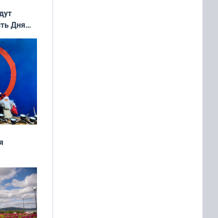
дут
сть Дня
я
дня
 мира