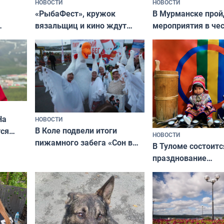
НОВОСТИ
НОВОСТИ
«РыбаФест», кружок
В Мурманске прой
вязальщиц и кино ждут
мероприятия в че
мурманчан в эти выходные
урса
физкультурника
кая
На
НОВОСТИ
В Коле подвели итоги
ся
НОВОСТИ
пижамного забега «Сон в
годно,
В Туломе состоитс
Олимпийскую ночь»
празднование
Международного 
коренных народов