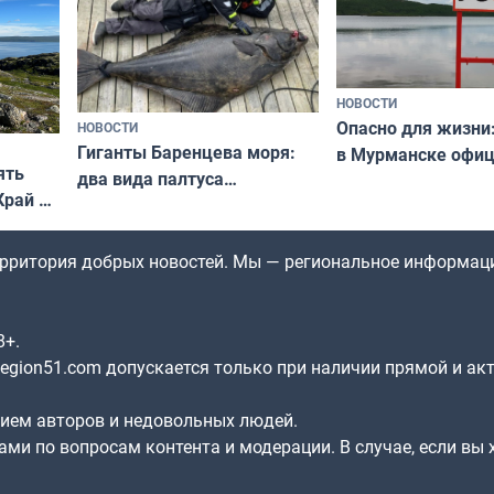
НОВОСТИ
Опасно для жизни
НОВОСТИ
Гиганты Баренцева моря:
в Мурманске офи
ять
два вида палтуса
запретили купать
Край у
и их рекордные трофеи
в городских водоё
отогид
гу»
территория добрых новостей. Мы — региональное информац
8+.
gion51.com допускается только при наличии прямой и ак
нием авторов и недовольных людей.
ами по вопросам контента и модерации. В случае, если вы