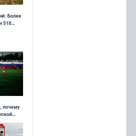
й: Более
и 518
, почему
нской
у остался