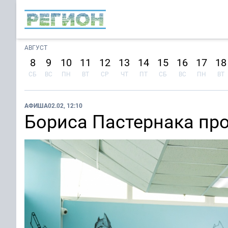
АВГУСТ
8
9
10
11
12
13
14
15
16
17
18
СБ
ВС
ПН
ВТ
СР
ЧТ
ПТ
СБ
ВС
ПН
ВТ
АФИША
02.02, 12:10
Бориса Пастернака пр