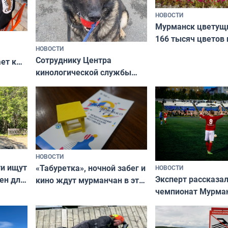
НОВОСТИ
Мурманск цветущи
166 тысяч цветов 
НОВОСТИ
вазонов
Сотруднику Центра
ет к
кинологической службы
ожников
ищут новый дом
НОВОСТИ
ти ищут
«Табуретка», ночной забег и
НОВОСТИ
Эксперт рассказал
ен для
кино ждут мурманчан в эти
чемпионат Мурма
выходные
области по футбол
фильме
незамеченным