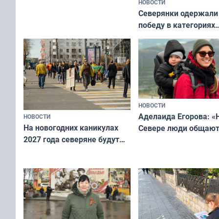
НОВОСТИ
Северянки одержали
победу в категориях
всероссийского конк
«Мисс и Миссис Вели
Русь»
НОВОСТИ
Аделаида Егорова: «
НОВОСТИ
На новогодних каникулах
Севере люди общают
2027 года северяне будут
не потому, что это вы
отдыхать 11 дней
а потому что
ты им интересен»