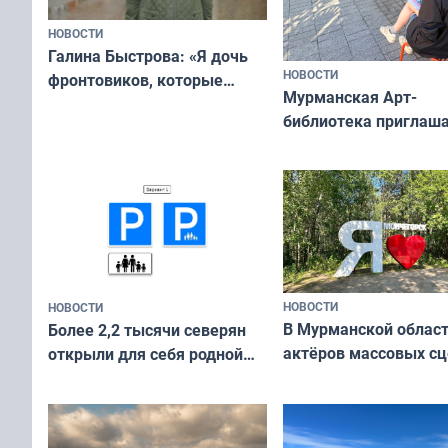
НОВОСТИ
Галина Быстрова: «Я дочь
НОВОСТИ
фронтовиков, которые
Мурманская Арт-
приехали осваивать Север»
библиотека приглаша
сотрудничеству худ
и фотографов
НОВОСТИ
НОВОСТИ
В Мурманской облас
Более 2,2 тысячи северян
актёров массовых сц
открыли для себя родной
съёмок в
край в рамках проекта
короткометражном 
«Туризм для своих»