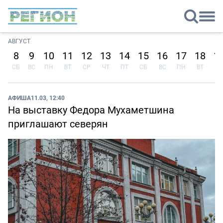
АВГУСТ
8
9
10
11
12
13
14
15
16
17
18
1
СБ
ВС
ПН
ВТ
СР
ЧТ
ПТ
СБ
ВС
ПН
ВТ
СР
АФИША
11.03, 12:40
На выставку Федора Мухаметшина
приглашают северян