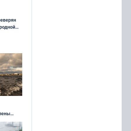
северян
 родной
екта
»
влены
иваля
года