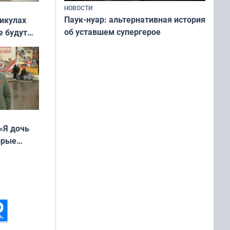
НОВОСТИ
Паук-нуар: альтернативная история
никулах
об уставшем супергерое
е будут
«Я дочь
орые
ть Север»