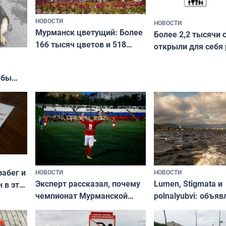
НОВОСТИ
НОВОСТИ
Мурманск цветущий: Более
Более 2,2 тысячи 
166 тысяч цветов и 518
открыли для себя
вазонов
край в рамках про
«Туризм для своих
жбы
забег и
НОВОСТИ
НОВОСТИ
Эксперт рассказал, почему
Lumen, Stigmata и
 в эти
чемпионат Мурманской
polnalyubvi: объя
области по футболу остался
хедлайнеры фест
незамеченным
«Имандра» в 2026 