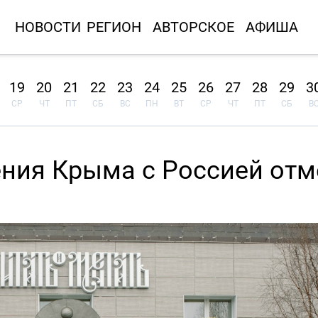
НОВОСТИ
РЕГИОН
АВТОРСКОЕ
АФИША
19
20
21
22
23
24
25
26
27
28
29
3
СР
ЧТ
ПТ
СБ
ВС
ПН
ВТ
СР
ЧТ
ПТ
СБ
В
ния Крыма с Россией отм