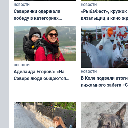
НОВОСТИ
НОВОСТИ
«РыбаФест», кружок
Северянки одержали
вязальщиц и кино ж
победу в категориях
мурманчан в эти вы
всероссийского конкурса
«Мисс и Миссис Великая
Русь»
НОВОСТИ
Аделаида Егорова: «На
НОВОСТИ
В Коле подвели итоги
Севере люди общаются
пижамного забега «С
не потому, что это выгодно,
Олимпийскую ночь»
а потому что
ты им интересен»