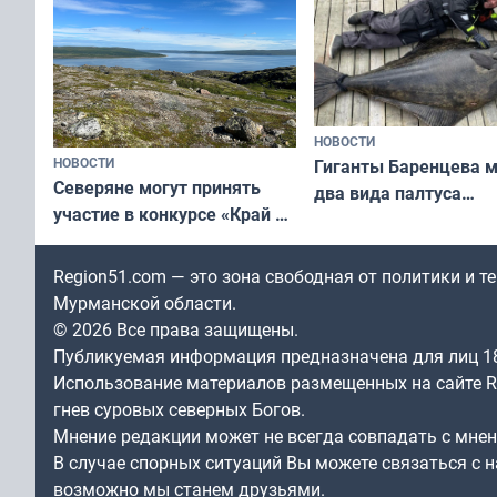
НОВОСТИ
НОВОСТИ
Гиганты Баренцева м
Северяне могут принять
два вида палтуса
участие в конкурсе «Край у
и их рекордные троф
северной границы: фотогид
по Печенгскому округу»
Region51.com — это зона свободная от политики и 
Мурманской области.
© 2026 Все права защищены.
Публикуемая информация предназначена для лиц 1
Использование материалов размещенных на сайте Re
гнев суровых северных Богов.
Мнение редакции может не всегда совпадать с мне
В случае спорных ситуаций Вы можете связаться с н
возможно мы станем друзьями.