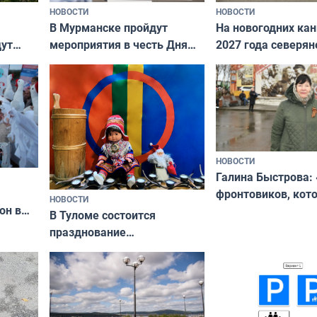
НОВОСТИ
НОВОСТИ
В Мурманске пройдут
На новогодних ка
дут
мероприятия в честь Дня
2027 года северян
ходные
физкультурника
отдыхать 11 дней
НОВОСТИ
Галина Быстрова: 
фронтовиков, кот
НОВОСТИ
он в
приехали осваива
В Туломе состоится
празднование
Международного дня
коренных народов мира