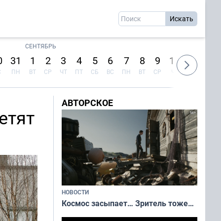
СЕНТЯБРЬ
0
31
1
2
3
4
5
6
7
8
9
10
11
12
С
ПН
ВТ
СР
ЧТ
ПТ
СБ
ВС
ПН
ВТ
СР
ЧТ
ПТ
СБ
АВТОРСКОЕ
етят
НОВОСТИ
Космос засыпает… Зритель тоже…