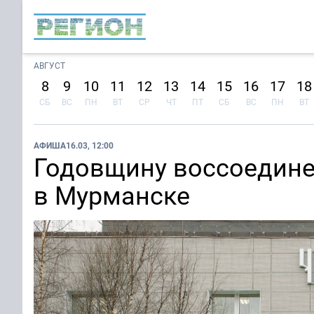
АВГУСТ
8
9
10
11
12
13
14
15
16
17
18
СБ
ВС
ПН
ВТ
СР
ЧТ
ПТ
СБ
ВС
ПН
ВТ
АФИША
16.03, 12:00
Годовщину воссоедине
в Мурманске