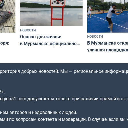
НОВОСТИ
Опасно для жизни:
НОВОСТИ
оря:
В Мурманске отк
в Мурманске официально
уличная площадка
запретили купаться
еи
в падел
в городских водоёмах
территория добрых новостей. Мы — региональное информац
8+.
gion51.com допускается только при наличии прямой и ак
нием авторов и недовольных людей.
ами по вопросам контента и модерации. В случае, если вы