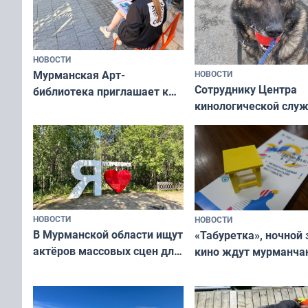
НОВОСТИ
Мурманская Арт-
НОВОСТИ
Сотруднику Центра
библиотека приглашает к
кинологической слу
сотрудничеству художников
ищут новый дом
и фотографов
НОВОСТИ
НОВОСТИ
В Мурманской области ищут
«Табуретка», ночной 
актёров массовых сцен для
кино ждут мурманчан
съёмок в
выходные
короткометражном фильме