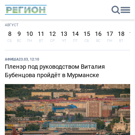
АВГУСТ
8
9
10
11
12
13
14
15
16
17
18
1
СБ
ВС
ПН
ВТ
СР
ЧТ
ПТ
СБ
ВС
ПН
ВТ
СР
АФИША
23.03, 12:10
Пленэр под руководством Виталия
Бубенцова пройдёт в Мурманске