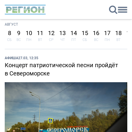
АВГУСТ
8
9
10
11
12
13
14
15
16
17
18
1
СБ
ВС
ПН
ВТ
СР
ЧТ
ПТ
СБ
ВС
ПН
ВТ
СР
АФИША
27.03, 12:35
Концерт патриотической песни пройдёт
в Североморске