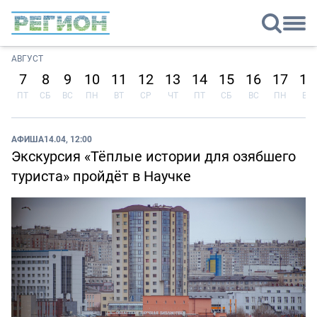
АВГУСТ
7
8
9
10
11
12
13
14
15
16
17
18
ПТ
СБ
ВС
ПН
ВТ
СР
ЧТ
ПТ
СБ
ВС
ПН
ВТ
АФИША
14.04, 12:00
Экскурсия «Тёплые истории для озябшего
туриста» пройдёт в Научке