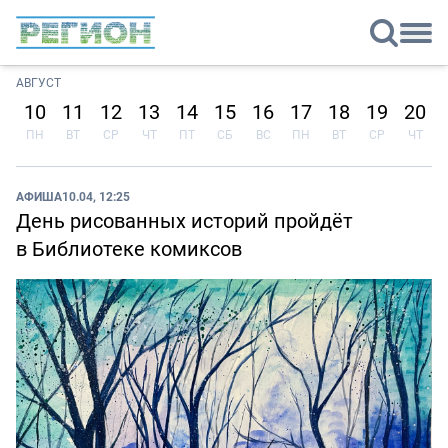
АВГУСТ
10
11
12
13
14
15
16
17
18
19
20
ПН
ВТ
СР
ЧТ
ПТ
СБ
ВС
ПН
ВТ
СР
ЧТ
АФИША
10.04, 12:25
День рисованных историй пройдёт
в Библиотеке комиксов