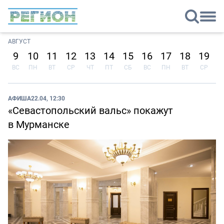
АВГУСТ
9
10
11
12
13
14
15
16
17
18
19
2
ВС
ПН
ВТ
СР
ЧТ
ПТ
СБ
ВС
ПН
ВТ
СР
Ч
АФИША
22.04, 12:30
«Севастопольский вальс» покажут
в Мурманске