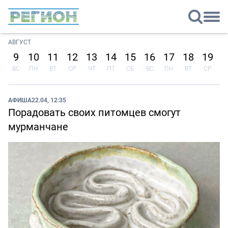
АВГУСТ
9
10
11
12
13
14
15
16
17
18
19
2
ВС
ПН
ВТ
СР
ЧТ
ПТ
СБ
ВС
ПН
ВТ
СР
Ч
АФИША
22.04, 12:35
Порадовать своих питомцев смогут
мурманчане