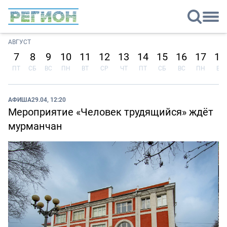
АВГУСТ
7
8
9
10
11
12
13
14
15
16
17
18
ПТ
СБ
ВС
ПН
ВТ
СР
ЧТ
ПТ
СБ
ВС
ПН
ВТ
АФИША
29.04, 12:20
Мероприятие «Человек трудящийся» ждёт
мурманчан