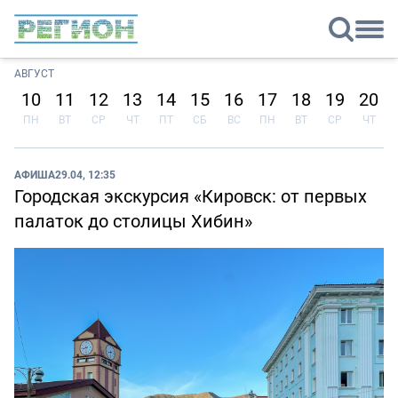
АВГУСТ
10
11
12
13
14
15
16
17
18
19
20
ПН
ВТ
СР
ЧТ
ПТ
СБ
ВС
ПН
ВТ
СР
ЧТ
АФИША
29.04, 12:35
Городская экскурсия «Кировск: от первых
палаток до столицы Хибин»