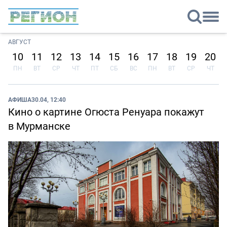
АВГУСТ
10
11
12
13
14
15
16
17
18
19
20
ПН
ВТ
СР
ЧТ
ПТ
СБ
ВС
ПН
ВТ
СР
ЧТ
АФИША
30.04, 12:40
Кино о картине Огюста Ренуара покажут
в Мурманске