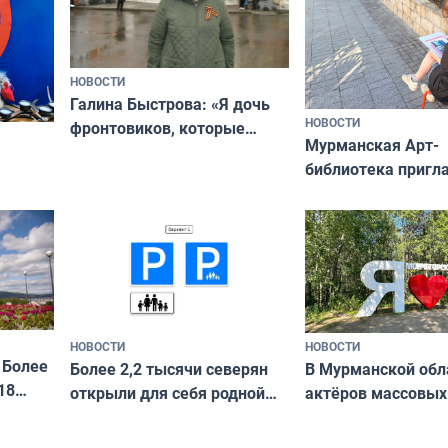
НОВОСТИ
Галина Быстрова: «Я дочь
НОВОСТИ
фронтовиков, которые
Мурманская Арт-
приехали осваивать Север»
библиотека пригл
сотрудничеству х
я
и фотографов
ира
НОВОСТИ
НОВОСТИ
 Более
В Мурманской обл
Более 2,2 тысячи северян
18
актёров массовых
открыли для себя родной
съёмок в
край в рамках проекта
короткометражно
«Туризм для своих»