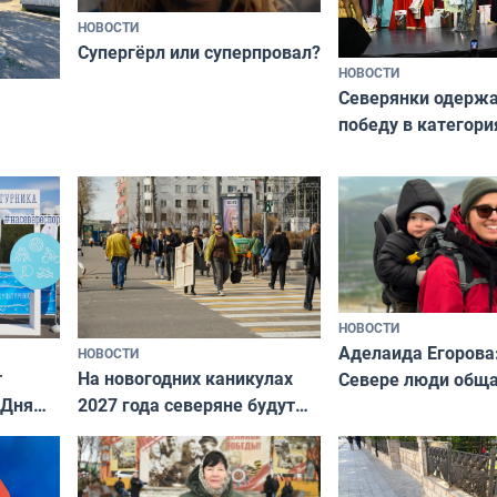
НОВОСТИ
Супергёрл или суперпровал?
НОВОСТИ
Северянки одерж
победу в категори
всероссийского к
риуме
«Мисс и Миссис В
нии
Русь»
НОВОСТИ
Аделаида Егорова
НОВОСТИ
т
На новогодних каникулах
Севере люди общ
 Дня
2027 года северяне будут
не потому, что это
отдыхать 11 дней
а потому что
ты им интересен»