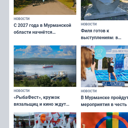
НОВОСТИ
НОВОСТИ
С 2027 года в Мурманской
Филя готов к
области начнётся
выступлениям: в
вакцинация детей и
мурманском океана
подростков от ВПЧ
рассказали о состоя
тюленей
НОВОСТИ
НОВОСТИ
«РыбаФест», кружок
В Мурманске пройду
вязальщиц и кино ждут
мероприятия в честь
мурманчан в эти выходные
физкультурника