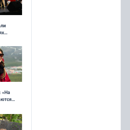
али
ях
онкурса
еликая
: «На
аются
 выгодно,