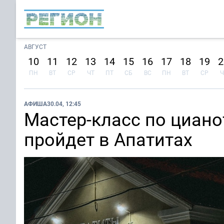
АВГУСТ
10
11
12
13
14
15
16
17
18
19
2
ПН
ВТ
СР
ЧТ
ПТ
СБ
ВС
ПН
ВТ
СР
Ч
АФИША
30.04, 12:45
Мастер-класс по циан
пройдет в Апатитах