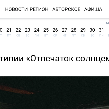
НОВОСТИ
РЕГИОН
АВТОРСКОЕ
АФИША
С
0
21
22
23
24
25
26
27
28
29
30
31
Т
ПТ
СБ
ВС
ПН
ВТ
СР
ЧТ
ПТ
СБ
ВС
ПН
отипии «Отпечаток солнце