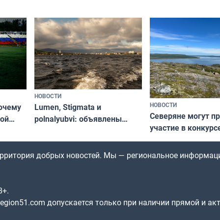
НОВОСТИ
НОВОСТИ
почему
Lumen, Stigmata и
Северяне могут п
ой
polnalyubvi: объявлены
участие в конкурс
стался
хедлайнеры фестиваля
северной границы
«Имандра» в 2026 года
по Печенгскому ок
территория добрых новостей. Мы — региональное информац
8+.
gion51.com допускается только при наличии прямой и ак