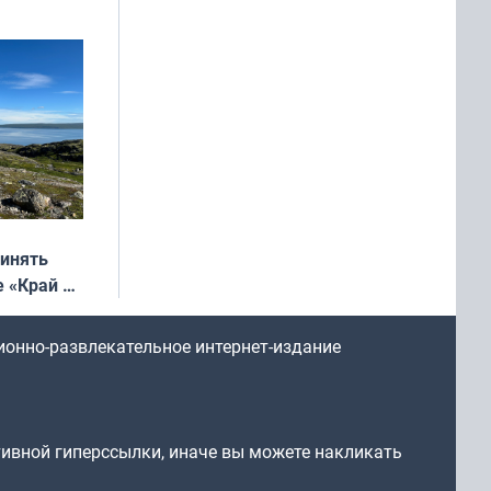
ринять
е «Край у
: фотогид
ругу»
ионно-развлекательное интернет-издание
тивной гиперссылки, иначе вы можете накликать