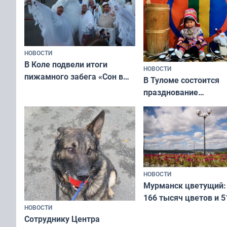
НОВОСТИ
В Коле подвели итоги
НОВОСТИ
пижамного забега «Сон в
В Туломе состоится
Олимпийскую ночь»
празднование
Международного дн
коренных народов м
НОВОСТИ
Мурманск цветущий:
166 тысяч цветов и 5
НОВОСТИ
вазонов
Сотруднику Центра