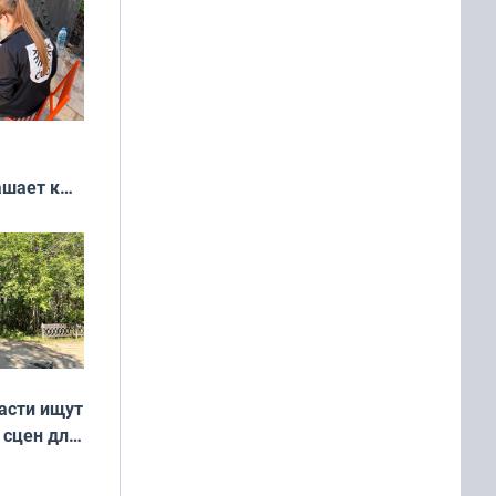
ашает к
удожников
асти ищут
 сцен для
м фильме