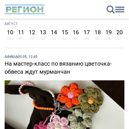
АВГУСТ
10
11
12
13
14
15
16
17
18
19
20
ПН
ВТ
СР
ЧТ
ПТ
СБ
ВС
ПН
ВТ
СР
ЧТ
АФИША
05.05, 12:45
На мастер-класс по вязанию цветочка-
обвеса ждут мурманчан