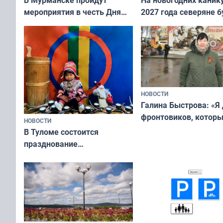
мероприятия в честь Дня
2027 года северяне б
физкультурника
отдыхать 11 дней
НОВОСТИ
Галина Быстрова: «Я
фронтовиков, котор
НОВОСТИ
приехали осваивать 
В Туломе состоится
празднование
Международного дня
коренных народов мира