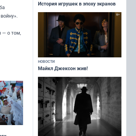
История игрушек в эпоху экранов
ба
 войну».
 — о том,
НОВОСТИ
Майкл Джексон жив!
оги