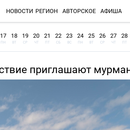
НОВОСТИ
РЕГИОН
АВТОРСКОЕ
АФИША
17
18
19
20
21
22
23
24
25
26
27
28
ПН
ВТ
СР
ЧТ
ПТ
СБ
ВС
ПН
ВТ
СР
ЧТ
ПТ
ествие приглашают мурма