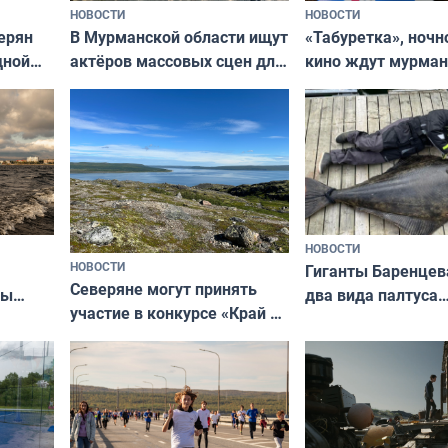
НОВОСТИ
НОВОСТИ
В Мурманской области ищут
ерян
«Табуретка», ночн
актёров массовых сцен для
дной
кино ждут мурман
съёмок в
та
выходные
короткометражном фильме
НОВОСТИ
НОВОСТИ
Гиганты Баренцев
Северяне могут принять
два вида палтуса
ны
участие в конкурсе «Край у
и их рекордные т
ля
северной границы: фотогид
да
по Печенгскому округу»