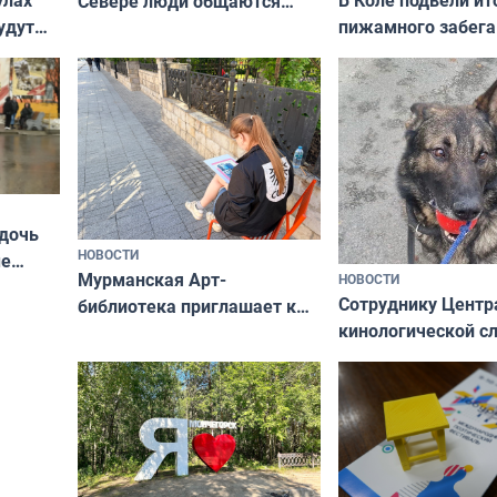
Севере люди общаются
пижамного забега
удут
не потому, что это выгодно,
Олимпийскую ноч
а потому что
ты им интересен»
 дочь
НОВОСТИ
ые
Мурманская Арт-
НОВОСТИ
Север»
Сотруднику Центр
библиотека приглашает к
кинологической 
сотрудничеству художников
ищут новый дом
и фотографов