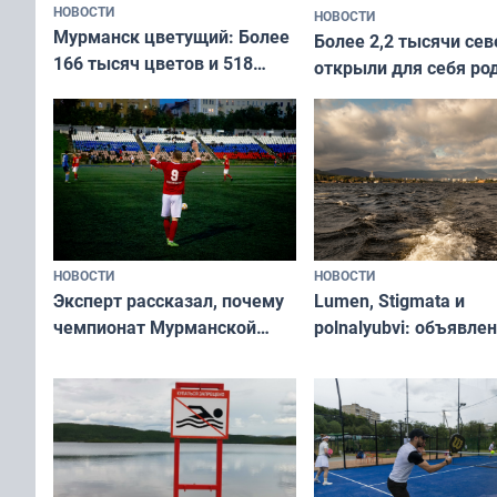
НОВОСТИ
НОВОСТИ
Мурманск цветущий: Более
Более 2,2 тысячи сев
166 тысяч цветов и 518
открыли для себя ро
вазонов
край в рамках проек
«Туризм для своих»
НОВОСТИ
НОВОСТИ
Эксперт рассказал, почему
Lumen, Stigmata и
чемпионат Мурманской
polnalyubvi: объявле
области по футболу остался
хедлайнеры фестива
незамеченным
«Имандра» в 2026 го