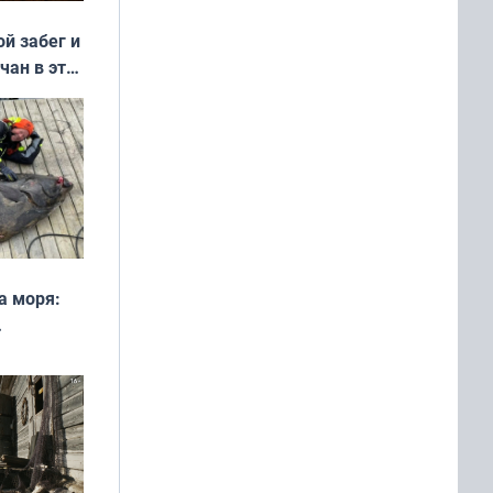
ой забег и
чан в эти
а моря:
рофеи