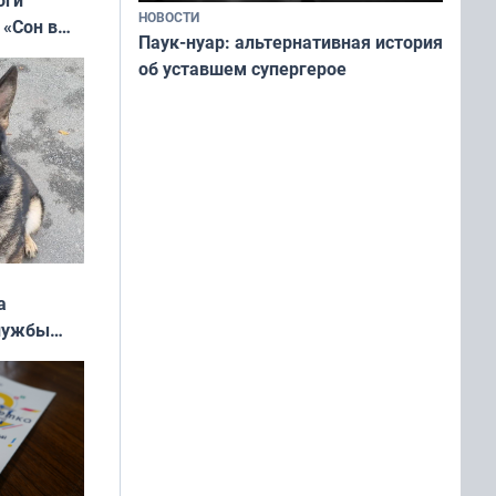
НОВОСТИ
 «Сон в
Паук-нуар: альтернативная история
ь»
об уставшем супергерое
а
службы