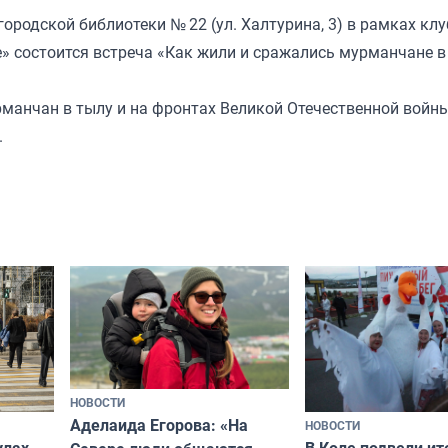
ородской библиотеки № 22 (ул. Халтурина, 3) в рамках клу
е» состоится встреча «Как жили и сражались мурманчане в
манчан в тылу и на фронтах Великой Отечественной войны
.
НОВОСТИ
Аделаида Егорова: «На
НОВОСТИ
В Коле подвели ит
улах