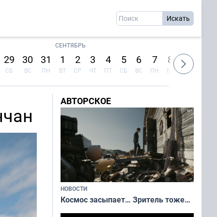
СЕНТЯБРЬ
29
30
31
1
2
3
4
5
6
7
8
9
10
СБ
ВС
ПН
ВТ
СР
ЧТ
ПТ
СБ
ВС
ПН
ВТ
СР
ЧТ
АВТОРСКОЕ
нчан
НОВОСТИ
Космос засыпает… Зритель тоже…