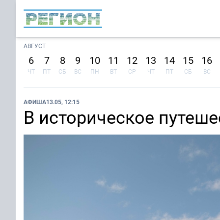
АВГУСТ
6
7
8
9
10
11
12
13
14
15
16
ЧТ
ПТ
СБ
ВС
ПН
ВТ
СР
ЧТ
ПТ
СБ
ВС
АФИША
13.05, 12:15
В историческое путеш