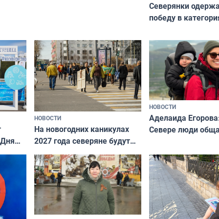
Северянки одерж
победу в категори
всероссийского к
риуме
«Мисс и Миссис В
нии
Русь»
НОВОСТИ
Аделаида Егорова
НОВОСТИ
т
На новогодних каникулах
Севере люди общ
 Дня
2027 года северяне будут
не потому, что это
отдыхать 11 дней
а потому что
ты им интересен»