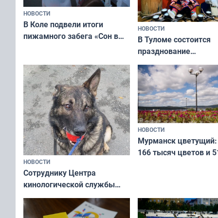
НОВОСТИ
В Коле подвели итоги
НОВОСТИ
пижамного забега «Сон в
В Туломе состоится
Олимпийскую ночь»
празднование
Международного дн
коренных народов м
НОВОСТИ
Мурманск цветущий:
166 тысяч цветов и 5
НОВОСТИ
вазонов
Сотруднику Центра
кинологической службы
ищут новый дом