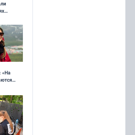
али
ях
онкурса
еликая
: «На
аются
 выгодно,