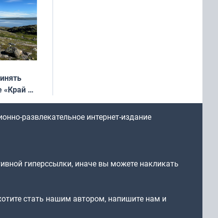
ринять
е «Край у
: фотогид
ругу»
ионно-развлекательное интернет-издание
тивной гиперссылки, иначе вы можете накликать
 хотите стать нашим автором, напишите нам и