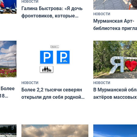
НОВОСТИ
Галина Быстрова: «Я дочь
НОВОСТИ
фронтовиков, которые
Мурманская Арт-
приехали осваивать Север»
библиотека пригл
сотрудничеству х
я
и фотографов
ира
НОВОСТИ
НОВОСТИ
 Более
В Мурманской обл
Более 2,2 тысячи северян
18
актёров массовых
открыли для себя родной
съёмок в
край в рамках проекта
короткометражно
«Туризм для своих»