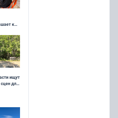
ашает к
удожников
асти ищут
 сцен для
м фильме