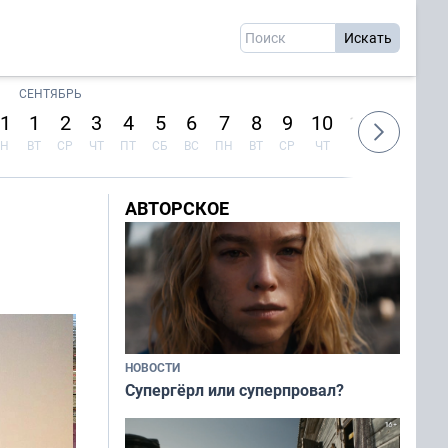
СЕНТЯБРЬ
1
1
2
3
4
5
6
7
8
9
10
11
12
13
Н
ВТ
СР
ЧТ
ПТ
СБ
ВС
ПН
ВТ
СР
ЧТ
ПТ
СБ
ВС
АВТОРСКОЕ
НОВОСТИ
Супергёрл или суперпровал?