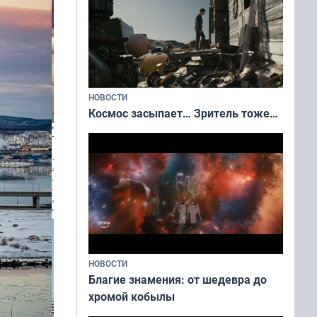
НОВОСТИ
Космос засыпает… Зритель тоже…
НОВОСТИ
Благие знамения: от шедевра до
хромой кобылы