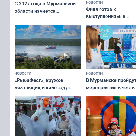
НОВОСТИ
С 2027 года в Мурманской
Филя готов к
области начнётся
выступлениям: в
вакцинация детей и
мурманском океана
подростков от ВПЧ
рассказали о состоя
тюленей
НОВОСТИ
НОВОСТИ
«РыбаФест», кружок
В Мурманске пройду
вязальщиц и кино ждут
мероприятия в честь
мурманчан в эти выходные
физкультурника