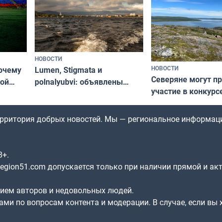
НОВОСТИ
НОВОСТИ
почему
Lumen, Stigmata и
Северяне могут п
ой
polnalyubvi: объявлены
участие в конкурс
стался
хедлайнеры фестиваля
северной границы
«Имандра» в 2026 года
по Печенгскому ок
территория добрых новостей. Мы — региональное информац
8+.
gion51.com допускается только при наличии прямой и ак
нием авторов и недовольных людей.
ами по вопросам контента и модерации. В случае, если вы