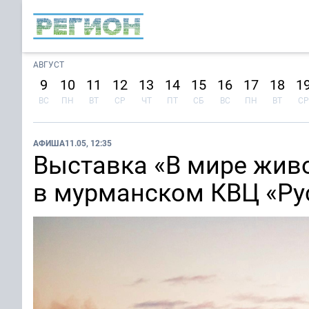
АВГУСТ
9
10
11
12
13
14
15
16
17
18
1
ВС
ПН
ВТ
СР
ЧТ
ПТ
СБ
ВС
ПН
ВТ
СР
АФИША
11.05, 12:35
Выставка «В мире жив
в мурманском КВЦ «Ру