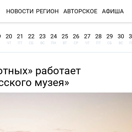
НОВОСТИ
РЕГИОН
АВТОРСКОЕ
АФИША
9
20
21
22
23
24
25
26
27
28
29
30
3
ЧТ
ПТ
СБ
ВС
ПН
ВТ
СР
ЧТ
ПТ
СБ
ВС
П
отных» работает
сского музея»