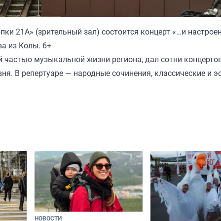
опки 21А» (зрительный зал) состоится концерт «…и настрое
а из Колы. 6+
 частью музыкальной жизни региона, дал сотни концерто
вня. В репертуаре — народные сочинения, классические и э
НОВОСТИ