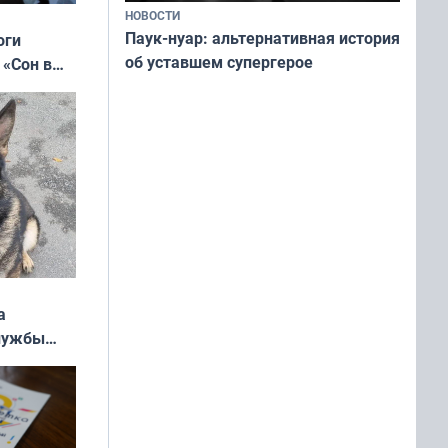
НОВОСТИ
Паук-нуар: альтернативная история
оги
об уставшем супергерое
 «Сон в
ь»
а
службы