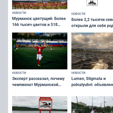
НОВОСТИ
НОВОСТИ
Мурманск цветущий: Более
Более 2,2 тысячи сев
166 тысяч цветов и 518
открыли для себя ро
вазонов
край в рамках проек
«Туризм для своих»
НОВОСТИ
НОВОСТИ
Эксперт рассказал, почему
Lumen, Stigmata и
чемпионат Мурманской
polnalyubvi: объявле
области по футболу остался
хедлайнеры фестива
незамеченным
«Имандра» в 2026 го