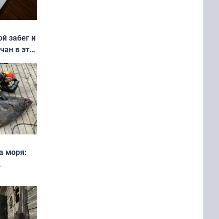
ой забег и
чан в эти
а моря:
рофеи