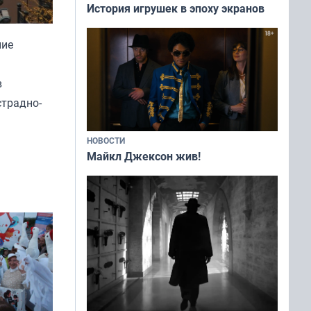
История игрушек в эпоху экранов
ние
в
страдно-
НОВОСТИ
Майкл Джексон жив!