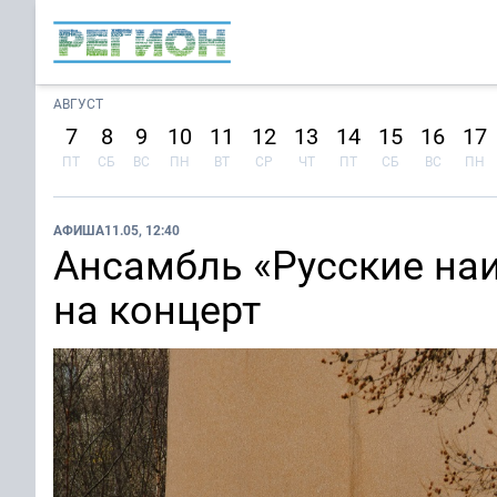
АВГУСТ
7
8
9
10
11
12
13
14
15
16
17
ПТ
СБ
ВС
ПН
ВТ
СР
ЧТ
ПТ
СБ
ВС
ПН
АФИША
11.05, 12:40
Ансамбль «Русские на
на концерт