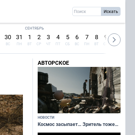
СЕНТЯБРЬ
30
31
1
2
3
4
5
6
7
8
9
10
11
ВС
ПН
ВТ
СР
ЧТ
ПТ
СБ
ВС
ПН
ВТ
СР
ЧТ
ПТ
АВТОРСКОЕ
НОВОСТИ
Космос засыпает… Зритель тоже…