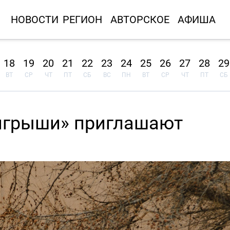
НОВОСТИ
РЕГИОН
АВТОРСКОЕ
АФИША
18
19
20
21
22
23
24
25
26
27
28
29
ВТ
СР
ЧТ
ПТ
СБ
ВС
ПН
ВТ
СР
ЧТ
ПТ
СБ
игрыши» приглашают