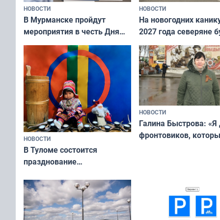
НОВОСТИ
НОВОСТИ
В Мурманске пройдут
На новогодних каник
мероприятия в честь Дня
2027 года северяне б
физкультурника
отдыхать 11 дней
НОВОСТИ
Галина Быстрова: «Я
фронтовиков, котор
НОВОСТИ
приехали осваивать 
В Туломе состоится
празднование
Международного дня
коренных народов мира