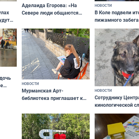
Аделаида Егорова: «На
НОВОСТИ
В Коле подвели ит
улах
Севере люди общаются
пижамного забега
удут
не потому, что это выгодно,
Олимпийскую ноч
а потому что
ты им интересен»
 дочь
НОВОСТИ
ые
Мурманская Арт-
НОВОСТИ
Север»
Сотруднику Центр
библиотека приглашает к
кинологической 
сотрудничеству художников
ищут новый дом
и фотографов