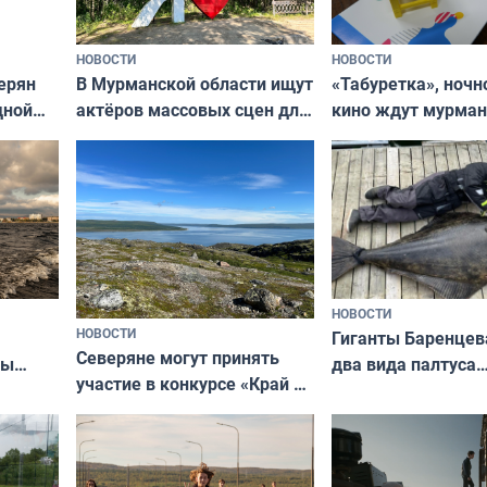
НОВОСТИ
НОВОСТИ
В Мурманской области ищут
ерян
«Табуретка», ночн
актёров массовых сцен для
дной
кино ждут мурман
съёмок в
та
выходные
короткометражном фильме
НОВОСТИ
НОВОСТИ
Гиганты Баренцев
Северяне могут принять
два вида палтуса
ны
участие в конкурсе «Край у
и их рекордные т
ля
северной границы: фотогид
да
по Печенгскому округу»