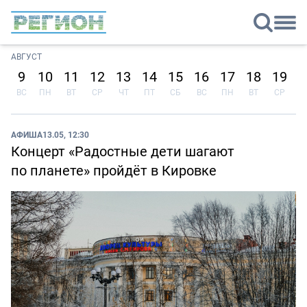
АВГУСТ
9
10
11
12
13
14
15
16
17
18
19
2
ВС
ПН
ВТ
СР
ЧТ
ПТ
СБ
ВС
ПН
ВТ
СР
Ч
АФИША
13.05, 12:30
Концерт «Радостные дети шагают
по планете» пройдёт в Кировке