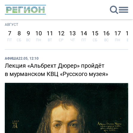
АВГУСТ
7
8
9
10
11
12
13
14
15
16
17
18
ПТ
СБ
ВС
ПН
ВТ
СР
ЧТ
ПТ
СБ
ВС
ПН
ВТ
АФИША
22.05, 12:10
Лекция «Альбрехт Дюрер» пройдёт
в мурманском КВЦ «Русского музея»