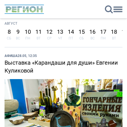
АВГУСТ
8
9
10
11
12
13
14
15
16
17
18
1
СБ
ВС
ПН
ВТ
СР
ЧТ
ПТ
СБ
ВС
ПН
ВТ
СР
АФИША
28.05, 12:35
Выставка «Карандаши для души» Евгении
Куликовой