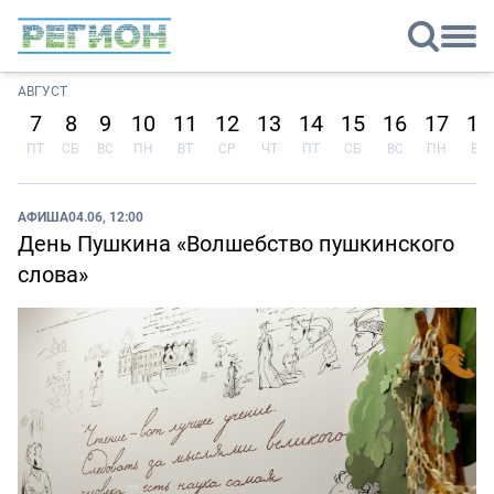
АВГУСТ
7
8
9
10
11
12
13
14
15
16
17
18
ПТ
СБ
ВС
ПН
ВТ
СР
ЧТ
ПТ
СБ
ВС
ПН
ВТ
АФИША
04.06, 12:00
День Пушкина «Волшебство пушкинского
слова»