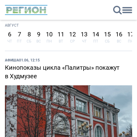
АВГУСТ
6
7
8
9
10
11
12
13
14
15
16
17
ЧТ
ПТ
СБ
ВС
ПН
ВТ
СР
ЧТ
ПТ
СБ
ВС
ПН
АФИША
01.06, 12:15
Кинопоказы цикла «Палитры» покажут
в Худмузее