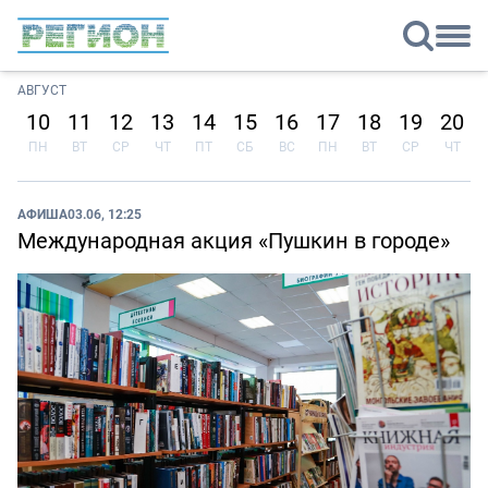
АВГУСТ
10
11
12
13
14
15
16
17
18
19
20
ПН
ВТ
СР
ЧТ
ПТ
СБ
ВС
ПН
ВТ
СР
ЧТ
АФИША
03.06, 12:25
Международная акция «Пушкин в городе»