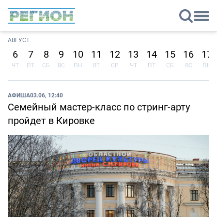
АВГУСТ
6
7
8
9
10
11
12
13
14
15
16
17
ЧТ
ПТ
СБ
ВС
ПН
ВТ
СР
ЧТ
ПТ
СБ
ВС
ПН
АФИША
03.06, 12:40
Семейный мастер-класс по стринг-арту
пройдет в Кировке