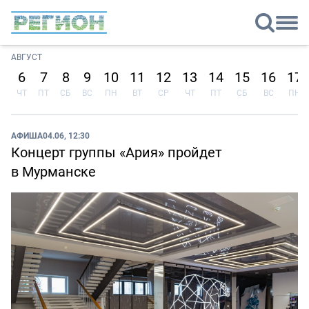
АВГУСТ
6
7
8
9
10
11
12
13
14
15
16
17
ЧТ
ПТ
СБ
ВС
ПН
ВТ
СР
ЧТ
ПТ
СБ
ВС
ПН
АФИША
04.06, 12:30
Концерт группы «Ария» пройдет
в Мурманске