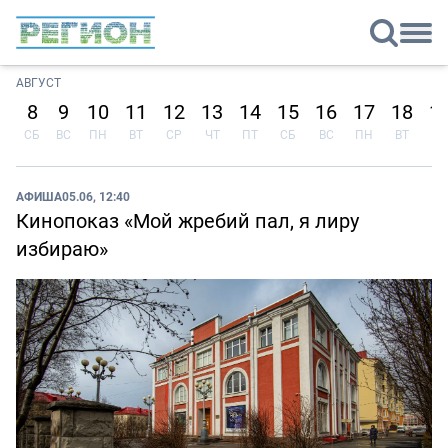
АВГУСТ
8
9
10
11
12
13
14
15
16
17
18
1
СБ
ВС
ПН
ВТ
СР
ЧТ
ПТ
СБ
ВС
ПН
ВТ
СР
АФИША
05.06, 12:40
Кинопоказ «Мой жребий пал, я лиру
избираю»