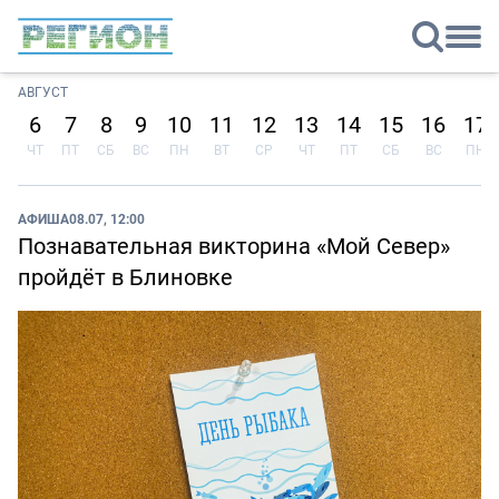
АВГУСТ
6
7
8
9
10
11
12
13
14
15
16
17
ЧТ
ПТ
СБ
ВС
ПН
ВТ
СР
ЧТ
ПТ
СБ
ВС
ПН
АФИША
08.07, 12:00
Познавательная викторина «Мой Север»
пройдёт в Блиновке