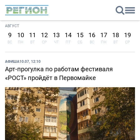
АВГУСТ
9
10
11
12
13
14
15
16
17
18
19
2
ВС
ПН
ВТ
СР
ЧТ
ПТ
СБ
ВС
ПН
ВТ
СР
Ч
АФИША
10.07, 12:10
Арт-прогулка по работам фестиваля
«РОСТ» пройдёт в Первомайке