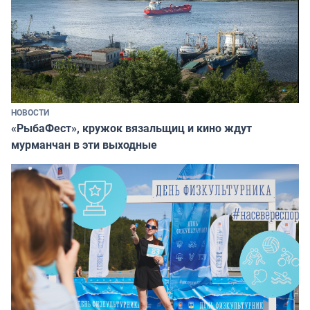
НОВОСТИ
«РыбаФест», кружок вязальщиц и кино ждут
мурманчан в эти выходные