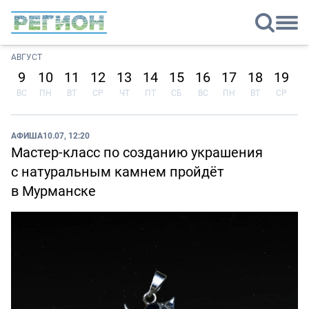
АВГУСТ
9
10
11
12
13
14
15
16
17
18
19
2
ВС
ПН
ВТ
СР
ЧТ
ПТ
СБ
ВС
ПН
ВТ
СР
Ч
АФИША
10.07, 12:20
Мастер-класс по созданию украшения
с натуральным камнем пройдёт
в Мурманске