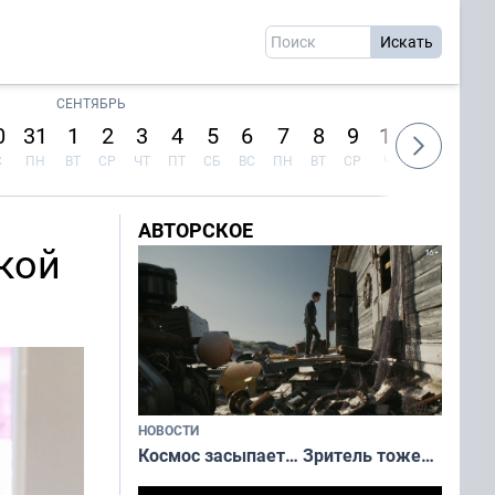
СЕНТЯБРЬ
0
31
1
2
3
4
5
6
7
8
9
10
11
12
С
ПН
ВТ
СР
ЧТ
ПТ
СБ
ВС
ПН
ВТ
СР
ЧТ
ПТ
СБ
АВТОРСКОЕ
кой
НОВОСТИ
Космос засыпает… Зритель тоже…