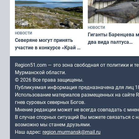
НОВОСТИ
НОВОСТИ
Гиганты Баренцева м
Северяне могут принять
два вида палтуса
участие в конкурсе «Край у
и их рекордные троф
северной границы: фотогид
по Печенгскому округу»
Region51.com — это зона свободная от политики и 
Мурманской области.
© 2026 Все права защищены.
Публикуемая информация предназначена для лиц 1
Использование материалов размещенных на сайте Re
гнев суровых северных Богов.
Мнение редакции может не всегда совпадать с мне
В случае спорных ситуаций Вы можете связаться с н
возможно мы станем друзьями.
Наш адрес:
region.murmansk@mail.ru