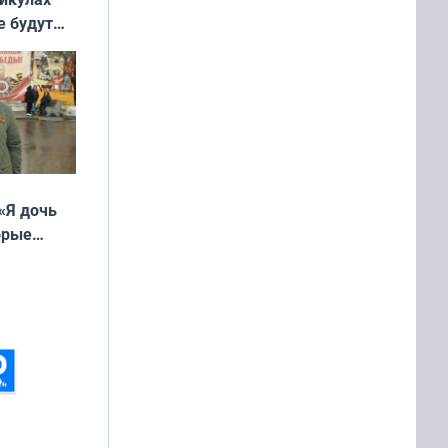
е будут
«Я дочь
орые
ть Север»