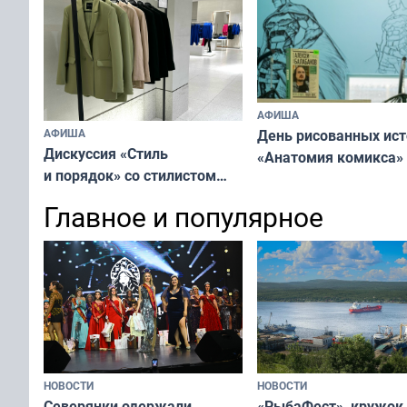
АФИША
АФИША
День рисованных ис
Дискуссия «Стиль
«Анатомия комикса»
и порядок» со стилистом
и организатором
Главное и популярное
пространства
НОВОСТИ
НОВОСТИ
«РыбаФест», кружок
Северянки одержали