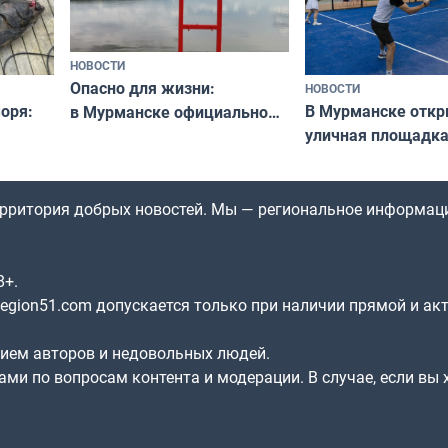
НОВОСТИ
Опасно для жизни:
НОВОСТИ
оря:
В Мурманске отк
в Мурманске официально
уличная площадка
запретили купаться
еи
в падел
в городских водоёмах
территория добрых новостей. Мы — региональное информац
8+.
gion51.com допускается только при наличии прямой и ак
нием авторов и недовольных людей.
ами по вопросам контента и модерации. В случае, если вы