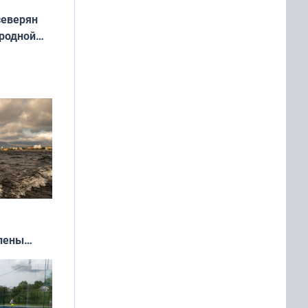
северян
 родной
екта
»
влены
иваля
года