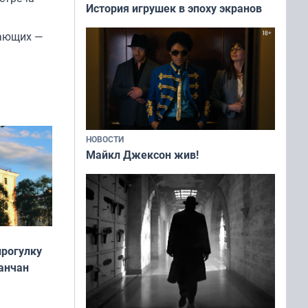
История игрушек в эпоху экранов
лающих —
НОВОСТИ
Майкл Джексон жив!
прогулку
анчан