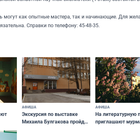
ь могут как опытные мастера, так и начинающие. Для же
зательна. Справки по телефону: 45-48-35.
АФИША
АФИША
ают
Экскурсия по выставке
На литературную 
Михаила Булгакова пройдет
приглашают мурм
в Центре современного
искусства