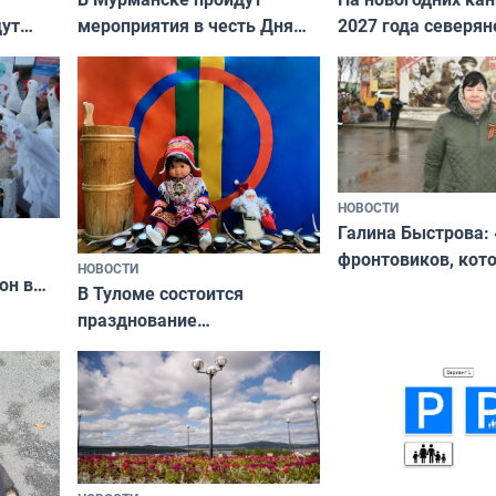
дут
мероприятия в честь Дня
2027 года северян
ходные
физкультурника
отдыхать 11 дней
НОВОСТИ
Галина Быстрова: 
фронтовиков, кот
НОВОСТИ
он в
приехали осваива
В Туломе состоится
празднование
Международного дня
коренных народов мира