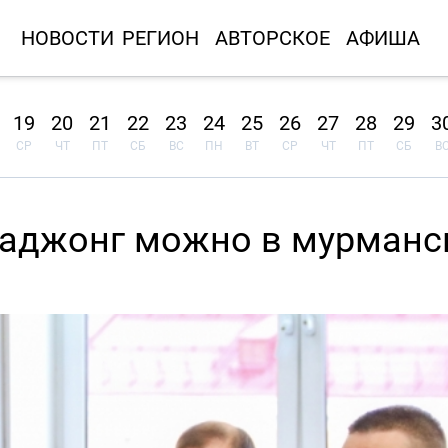
НОВОСТИ
РЕГИОН
АВТОРСКОЕ
АФИША
19
20
21
22
23
24
25
26
27
28
29
3
СР
ЧТ
ПТ
СБ
ВС
ПН
ВТ
СР
ЧТ
ПТ
СБ
В
маджонг можно в мурманс