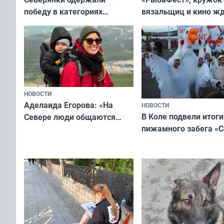
вязальщиц и кино ж
победу в категориях
мурманчан в эти вы
всероссийского конкурса
«Мисс и Миссис Великая
Русь»
НОВОСТИ
Аделаида Егорова: «На
НОВОСТИ
В Коле подвели итоги
Севере люди общаются
пижамного забега «С
не потому, что это выгодно,
Олимпийскую ночь»
а потому что
ты им интересен»