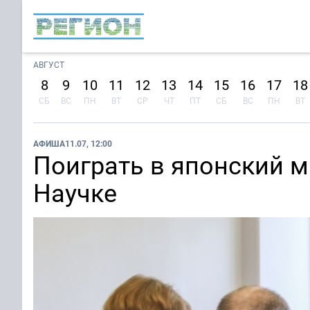
АВГУСТ
8
9
10
11
12
13
14
15
16
17
18
СБ
ВС
ПН
ВТ
СР
ЧТ
ПТ
СБ
ВС
ПН
ВТ
АФИША
11.07, 12:00
Поиграть в японский 
Научке