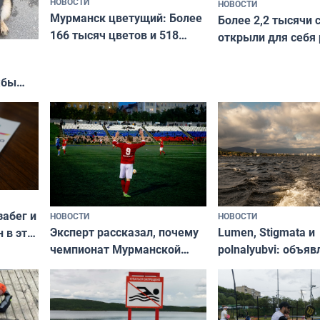
НОВОСТИ
НОВОСТИ
Мурманск цветущий: Более
Более 2,2 тысячи 
166 тысяч цветов и 518
открыли для себя
вазонов
край в рамках про
«Туризм для своих
жбы
забег и
НОВОСТИ
НОВОСТИ
Эксперт рассказал, почему
Lumen, Stigmata и
 в эти
чемпионат Мурманской
polnalyubvi: объя
области по футболу остался
хедлайнеры фест
незамеченным
«Имандра» в 2026 