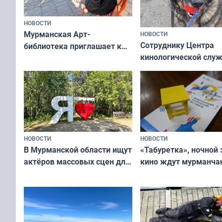
НОВОСТИ
Мурманская Арт-
НОВОСТИ
Сотруднику Центра
библиотека приглашает к
кинологической слу
сотрудничеству художников
ищут новый дом
и фотографов
НОВОСТИ
НОВОСТИ
В Мурманской области ищут
«Табуретка», ночной 
актёров массовых сцен для
кино ждут мурманчан
съёмок в
выходные
короткометражном фильме